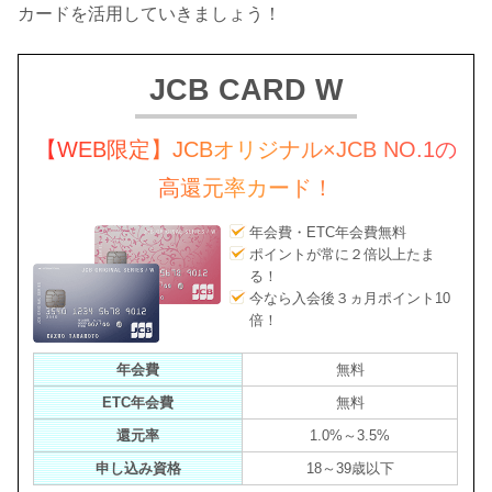
カードを活用していきましょう！
JCB CARD W
【WEB限定】JCBオリジナル×JCB NO.1の
高還元率カード！
年会費・ETC年会費無料
ポイントが常に２倍以上たま
る！
今なら入会後３ヵ月ポイント10
倍！
年会費
無料
ETC年会費
無料
還元率
1.0%～3.5%
申し込み資格
18～39歳以下