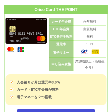
Orico Card THE POINT
カード年会費
永年無料
ETC年会費
実質無料
ETC発行手数料
無料
還元率
1.0％
電子マネー
満18歳以上（高校生
申し込み資格
不可）
入会後６か月は還元率3.0％
カード・ETC年会費が無料
電子マネーを２つ搭載