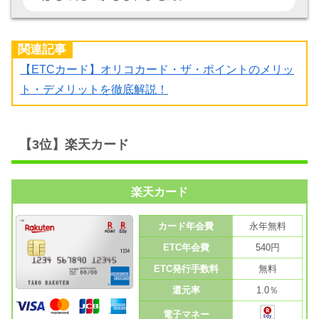
関連記事
【ETCカード】オリコカード・ザ・ポイントのメリッ
ト・デメリットを徹底解説！
【3位】楽天カード
楽天カード
カード年会費
永年無料
ETC年会費
540円
ETC発行手数料
無料
還元率
1.0％
電子マネー