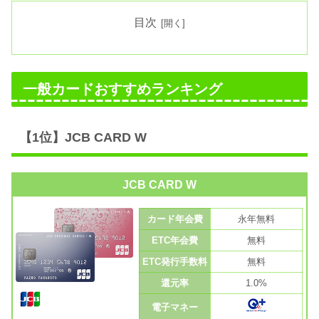
目次
一般カードおすすめランキング
【1位】JCB CARD W
JCB CARD W
カード年会費
永年無料
ETC年会費
無料
ETC発行手数料
無料
還元率
1.0%
電子マネー