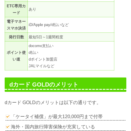
ETC専用カ
あり
ード
電子マネー
iD/Apple pay/d払いなど
スマホ決済
発行日数
最短5日～1週間程度
docomo支払い
ポイント使
d払い
い道
dポイント加盟店
JALマイルなど
dカード GOLDのメリット
dカード GOLDのメリットは以下の通りです。
「ケータイ補償」が最大120,000円まで付帯
海外・国内旅行障害保険が充実している