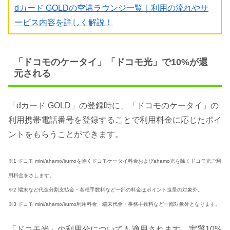
dカード GOLDの空港ラウンジ一覧｜利用の流れやサ
ービス内容を詳しく解説！
「ドコモのケータイ」「ドコモ光」で10%が還
元される
「dカード GOLD」の登録時に、「ドコモのケータイ」の
利用携帯電話番号を登録することで利用料金に応じたポイ
ントをもらうことができます。
※1 ドコモ mini/ahamo/irumoを除くドコモケータイ料金およびahamo光を除くドコモ光ご利
用料金をさします。
※2 端末など代金分割支払金・各種手数料など一部の料金はポイント進呈の対象外。
※3 ドコモ mini/ahamo/irumo利用料金・端末代金・事務手数料など一部対象外となります。
「ドコモ光」の利用分についても適用されます。実質10%