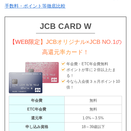
手数料・ポイント等徹底比較
JCB CARD W
【WEB限定】JCBオリジナル×JCB NO.1の
高還元率カード！
年会費・ETC年会費無料
ポイントが常に２倍以上たま
る！
今なら入会後３ヵ月ポイント10
倍！
年会費
無料
ETC年会費
無料
還元率
1.0%～3.5%
申し込み資格
18～39歳以下