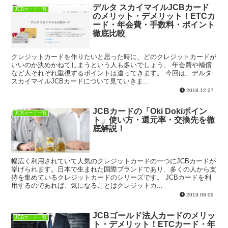
デルタ スカイマイルJCBカード
JCBカード一覧
のメリット・デメリット！ETCカ
ード・年会費・手数料・ポイント
徹底比較
クレジットカードを作りたいと思った時に、どのクレジットカードが
いいのか決めかねてしまうという人も多いでしょう。 年会費や補償
など人それぞれ重視するポイントは違ってきます。 今回は、デルタ
スカイマイルJCBカードについて見ていきま...
2018.12.27
JCBカードの「Oki Dokiポイン
JCBカード一覧
ト」使い方・還元率・交換先を徹
底解説！
幅広く利用されていて人気のクレジットカードの一つにJCBカードが
挙げられます。日本で生まれた国際ブランドであり、多くの人から支
持を集めているクレジットカードのシリーズです。 JCBカードを利
用するのであれば、気になることはクレジットカ...
2019.09.09
JCBゴールド法人カードのメリッ
JCBカード一覧
ト・デメリット！ETCカード・年