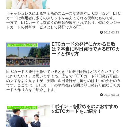
キャッシュレスによる料金所のスムーズな通過やETC割引など、ETC
カードは利用者に多くのメリットを与えてくれる便利なものです。
一方で、ETCカードは数多くの種類が展開されており、特にクレジッ
トカードの付帯サービスとして発行できるET...
2019.03.25
ETCカードの発行にかかる日数
ETCカードお役立ち情報
は？本当に即日発行できるETCカ
ードと作り方
ETCカードの発行を急いでいるとき「E発行日数はどのくらい？すぐ
に作りたい！」と思いますよね。広告で「ETCカード即日発行可能」
の文字をよく見ますが、実際に即日発行が可能なのは１つの会社のみ
です。ここでは、ETCカードの平均発行期間と即日発行可能なETCカ
ードの作り方をご紹介します。
2019.04.03
Tポイントを貯めるのにおすすめ
ETCカードお役立ち情報
のETCカードをご紹介！