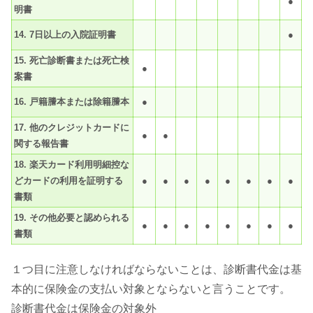
●
明書
14. 7日以上の入院証明書
●
15. 死亡診断書または死亡検
●
案書
16. 戸籍謄本または除籍謄本
●
17. 他のクレジットカードに
●
●
関する報告書
18. 楽天カード利用明細控な
どカードの利用を証明する
●
●
●
●
●
●
●
●
書類
19. その他必要と認められる
●
●
●
●
●
●
●
●
書類
１つ目に注意しなければならないことは、診断書代金は基
本的に保険金の支払い対象とならないと言うことです。
診断書代金は保険金の対象外