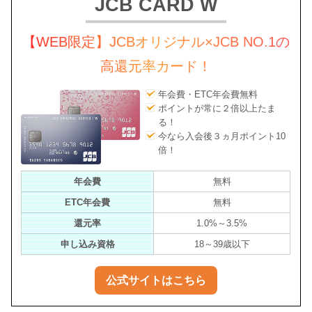
JCB CARD W
【WEB限定】JCBオリジナル×JCB NO.1の
高還元率カード！
年会費・ETC年会費無料
ポイントが常に２倍以上たま
る！
今なら入会後３ヵ月ポイント10
倍！
年会費
無料
ETC年会費
無料
還元率
1.0%～3.5%
申し込み資格
18～39歳以下
公式サイトはこちら