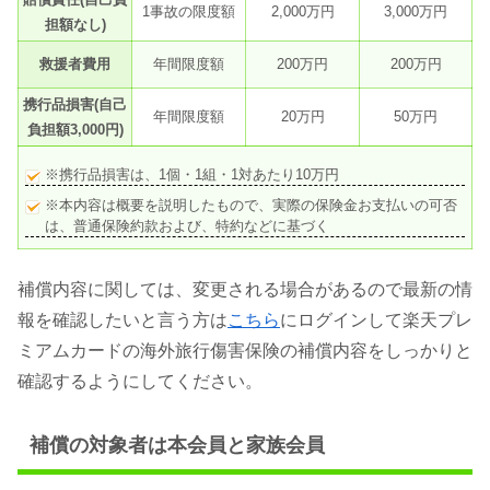
1事故の限度額
2,000万円
3,000万円
担額なし)
救援者費用
年間限度額
200万円
200万円
携行品損害(自己
年間限度額
20万円
50万円
負担額3,000円)
※携行品損害は、1個・1組・1対あたり10万円
※本内容は概要を説明したもので、実際の保険金お支払いの可否
は、普通保険約款および、特約などに基づく
補償内容に関しては、変更される場合があるので最新の情
報を確認したいと言う方は
こちら
にログインして楽天プレ
ミアムカードの海外旅行傷害保険の補償内容をしっかりと
確認するようにしてください。
補償の対象者は本会員と家族会員