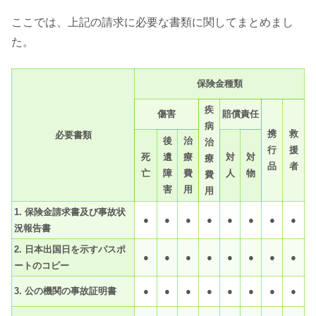
ここでは、上記の請求に必要な書類に関してまとめまし
た。
保険金種類
疾
傷害
賠償責任
病
携
救
必要書類
後
治
治
行
援
死
遺
療
対
対
療
品
者
亡
障
費
人
物
費
害
用
用
1. 保険金請求書及び事故状
●
●
●
●
●
●
●
●
況報告書
2. 日本出国日を示すパスポ
●
●
●
●
●
●
●
●
ートのコピー
3. 公の機関の事故証明書
●
●
●
●
●
●
●
●