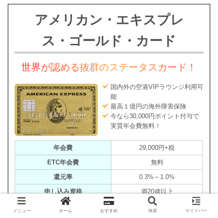
アメリカン・エキスプレ
ス・ゴールド・カード
世界が認める抜群のステータスカード！
国内外の空港VIPラウンジ利用可
能
最高１億円の海外障害保険
今なら30,000円ポイント付与で
実質年会費無料！
年会費
29,000円+税
ETC年会費
無料
還元率
0.3%～1.0%
申し込み資格
満20歳以上
メニュー
ホーム
おすすめ
検索
サイドバー
公式サイトはこちら