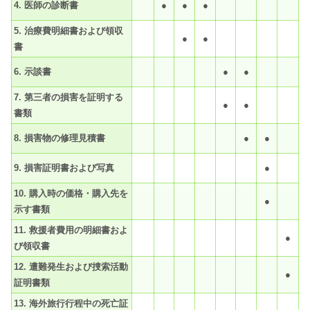
4. 医師の診断書
●
●
●
5. 治療費明細書および領収
●
●
書
6. 示談書
●
●
7. 第三者の損害を証明する
●
●
書類
8. 損害物の修理見積書
●
●
9. 損害証明書および写真
●
10. 購入時の価格・購入先を
●
示す書類
11. 救援者費用の明細書およ
●
び領収書
12. 遭難発生および捜索活動
●
証明書類
13. 海外旅行行程中の死亡証