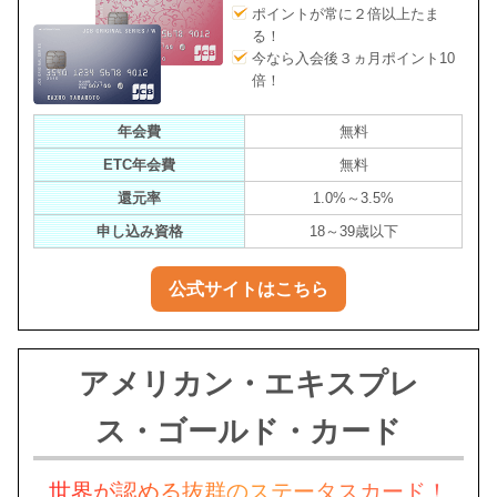
ポイントが常に２倍以上たま
る！
今なら入会後３ヵ月ポイント10
倍！
年会費
無料
ETC年会費
無料
還元率
1.0%～3.5%
申し込み資格
18～39歳以下
公式サイトはこちら
アメリカン・エキスプレ
ス・ゴールド・カード
世界が認める抜群のステータスカード！