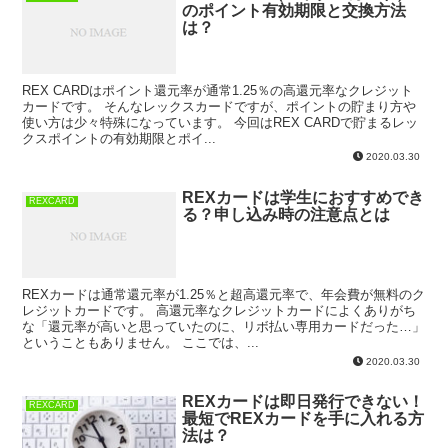
のポイント有効期限と交換方法
は？
REX CARDはポイント還元率が通常1.25％の高還元率なクレジット
カードです。 そんなレックスカードですが、ポイントの貯まり方や
使い方は少々特殊になっています。 今回はREX CARDで貯まるレッ
クスポイントの有効期限とポイ...
2020.03.30
REXカードは学生におすすめでき
REXCARD
る？申し込み時の注意点とは
REXカードは通常還元率が1.25％と超高還元率で、年会費が無料のク
レジットカードです。 高還元率なクレジットカードによくありがち
な「還元率が高いと思っていたのに、リボ払い専用カードだった…」
ということもありません。 ここでは、...
2020.03.30
REXカードは即日発行できない！
REXCARD
最短でREXカードを手に入れる方
法は？