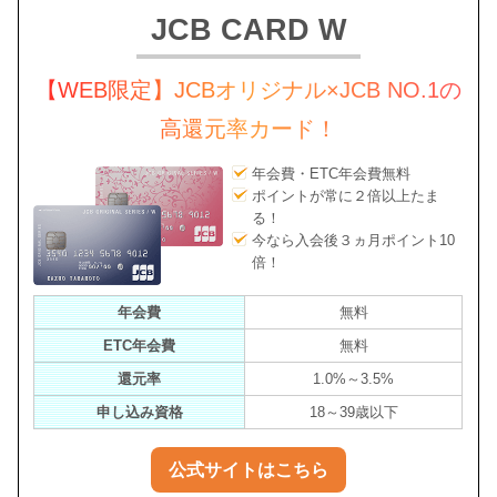
JCB CARD W
【WEB限定】JCBオリジナル×JCB NO.1の
高還元率カード！
年会費・ETC年会費無料
ポイントが常に２倍以上たま
る！
今なら入会後３ヵ月ポイント10
倍！
年会費
無料
ETC年会費
無料
還元率
1.0%～3.5%
申し込み資格
18～39歳以下
公式サイトはこちら