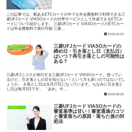
この記事では、数あるETCカードの中でも年会費無料で利用できる三
菱UFJカード VIASOカードの付帯サービスとして作成できるETCカ
ードについて紹介します。 三菱UFJカード VIASOカードのETCカー
ドは年会費無料で発行可能 三菱...
2019.03.25
三菱UFJカード VIASOカードの
VIASOカード
締め日・引き落とし日（支払日）
はいつ？再引き落としの可能性は
ある？
三菱UFJニコスが発行する三菱UFJカード VIASOカード。使ってい
るけど、引き落としの日を知らない！という方も多いのではないでし
ょうか。 き落とし日は当月27日になっています。ちなみに引き落と
し日は毎月5日です。 「あれ、今...
2019.08.29
三菱UFJカード VIASOカードの
VIASOカード
審査基準は甘い！審査通過のコツ
と審査落ちの原因・落ちた後の対
処法