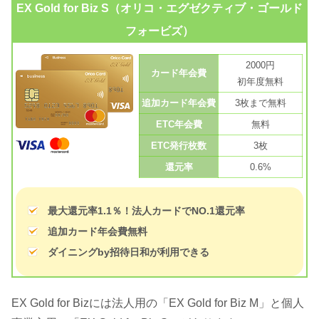
EX Gold for Biz S（オリコ・エグゼクティブ・ゴールド
フォービズ）
2000円
カード年会費
初年度無料
追加カード年会費
3枚まで無料
ETC年会費
無料
ETC発行枚数
3枚
還元率
0.6%
最大還元率1.1％！法人カードでNO.1還元率
追加カード年会費無料
ダイニングby招待日和が利用できる
EX Gold for Bizには法人用の「EX Gold for Biz M」と個人