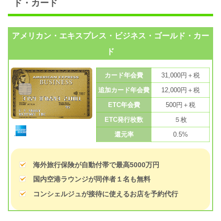
ド・カード
アメリカン・エキスプレス・ビジネス・ゴールド・カー
ド
カード年会費
31,000円＋税
追加カード年会費
12,000円＋税
ETC年会費
500円＋税
ETC発行枚数
５枚
還元率
0.5%
海外旅行保険が自動付帯で最高5000万円
国内空港ラウンジが同伴者１名も無料
コンシェルジュが接待に使えるお店を予約代行