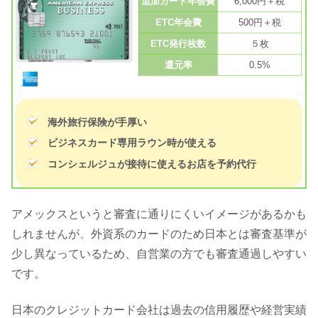
追加カード年会費
6,000円＋税
ETC年会費
500円＋税
ETC発行枚数
５枚
還元率
0.5%
海外旅行保険が手厚い
ビジネスカード専用ラウン時が使える
コンシェルジュが接待に使えるお店を予約代行
アメックスというと審査に通りにくいイメージがあるかも
しれませんが、外資系のカードのため日本とは審査基準が
少し異なっているため、自営業の方でも審査通過しやすい
です。
日本のクレジットカード会社は過去の信用履歴や経営実績