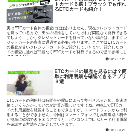
トカード６選！ブラックでも作れ
るETCカードも紹介！
実はETCカード自体の審査はほぼありません。現在クレジットカード
を持っている方で、支払の遅延をしていなければ問題なく発行できる
でしょう。しかしクレジットカードを持っていない場合は、まずクレ
ジットカードの審査に通過する必要があります。ここではETCカード
の審査が甘いクレジットカードをご紹介していきます。紹介したカー
ドの審査に通れば問題なくETCカードが発行できるので是非参考にし
てみてください。
2019.07.25
ETCカードの履歴を見るには？簡
ETCカードお役立ち情報
単に利用明細を確認できるアプリ
３選
ETCカードの利用料は時間帯や曜日によって割引されるため、高速道
路でいくらかかっていのか計算が難しいですよね。web上でETCカー
ドの利用履歴を確認することもできますが、スマートフォンからは利
用することができません。今回はスマートフォンでも高速道路の料金
が簡単に確認できる３つアプリと、パソコン上でETCカード利用履歴
を確認する方法をご紹介していきます。
2019.03.28