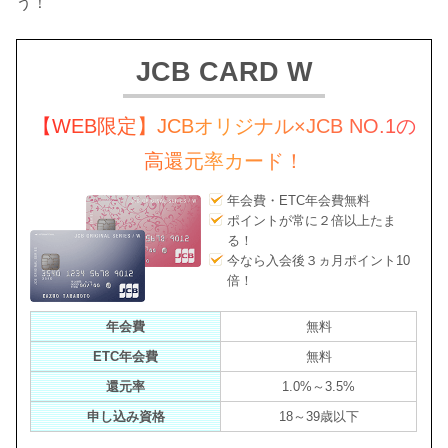
う！
JCB CARD W
【WEB限定】JCBオリジナル×JCB NO.1の
高還元率カード！
年会費・ETC年会費無料
ポイントが常に２倍以上たま
る！
今なら入会後３ヵ月ポイント10
倍！
年会費
無料
ETC年会費
無料
還元率
1.0%～3.5%
申し込み資格
18～39歳以下