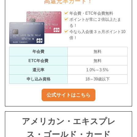
高還元率カード！
年会費・ETC年会費無料
ポイントが常に２倍以上たま
る！
今なら入会後３ヵ月ポイント10
倍！
年会費
無料
ETC年会費
無料
還元率
1.0%～3.5%
申し込み資格
18～39歳以下
公式サイトはこちら
アメリカン・エキスプレ
ス・ゴールド・カード