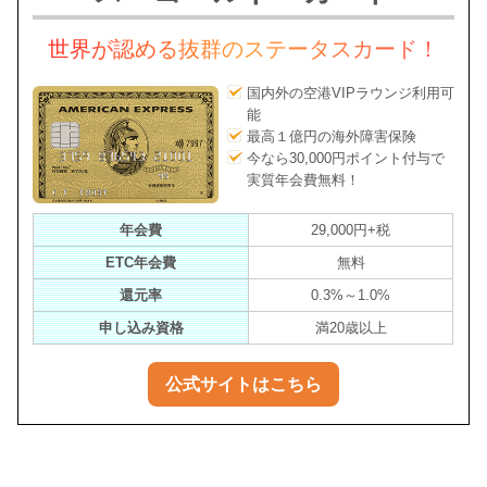
世界が認める抜群のステータスカード！
国内外の空港VIPラウンジ利用可
能
最高１億円の海外障害保険
今なら30,000円ポイント付与で
実質年会費無料！
年会費
29,000円+税
ETC年会費
無料
還元率
0.3%～1.0%
申し込み資格
満20歳以上
公式サイトはこちら