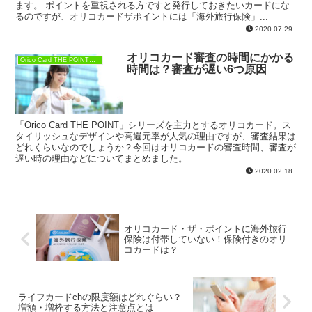
ます。 ポイントを重視される方ですと発行しておきたいカードにな
るのですが、オリコカードザポイントには「海外旅行保険」...
2020.07.29
オリコカード審査の時間にかかる
Orico Card THE POINT（オリコカード ザ ポイント）
時間は？審査が遅い6つ原因
「Orico Card THE POINT」シリーズを主力とするオリコカード。ス
タイリッシュなデザインや高還元率が人気の理由ですが、審査結果は
どれくらいなのでしょうか？今回はオリコカードの審査時間、審査が
遅い時の理由などについてまとめました。
2020.02.18
オリコカード・ザ・ポイントに海外旅行
保険は付帯していない！保険付きのオリ
コカードは？
ライフカードchの限度額はどれぐらい？
増額・増枠する方法と注意点とは