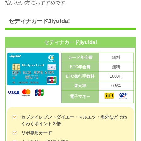
払いたい方におすすめです。
セディナカードJiyu!da!
セディナカードjiyu!da!
カード年会費
無料
ETC年会費
無料
ETC発行手数料
1000円
還元率
0.5%
電子マネー
セブンイレブン・ダイエー・マルエツ・海外などでわ
くわくポイント３倍
リボ専用カード