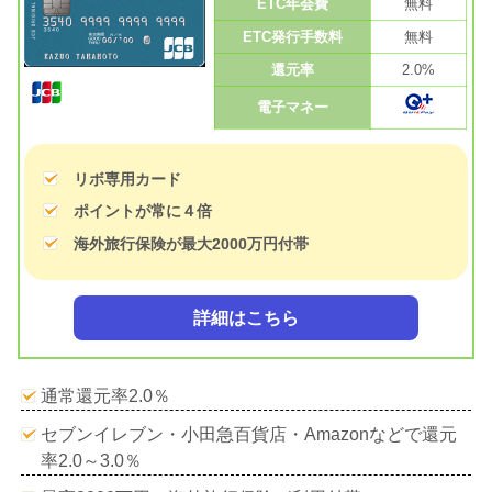
ETC年会費
無料
ETC発行手数料
無料
還元率
2.0%
電子マネー
リボ専用カード
ポイントが常に４倍
海外旅行保険が最大2000万円付帯
詳細はこちら
通常還元率2.0％
セブンイレブン・小田急百貨店・Amazonなどで還元
率2.0～3.0％