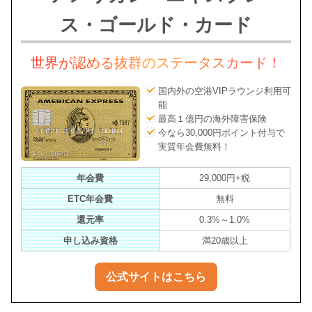
ス・ゴールド・カード
世界が認める抜群のステータスカード！
国内外の空港VIPラウンジ利用可
能
最高１億円の海外障害保険
今なら30,000円ポイント付与で
実質年会費無料！
年会費
29,000円+税
ETC年会費
無料
還元率
0.3%～1.0%
申し込み資格
満20歳以上
公式サイトはこちら