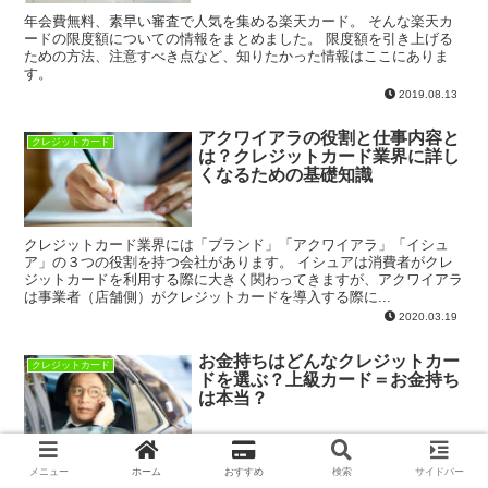
年会費無料、素早い審査で人気を集める楽天カード。 そんな楽天カ
ードの限度額についての情報をまとめました。 限度額を引き上げる
ための方法、注意すべき点など、知りたかった情報はここにありま
す。
2019.08.13
アクワイアラの役割と仕事内容と
クレジットカード
は？クレジットカード業界に詳し
くなるための基礎知識
クレジットカード業界には「ブランド」「アクワイアラ」「イシュ
ア」の３つの役割を持つ会社があります。 イシュアは消費者がクレ
ジットカードを利用する際に大きく関わってきますが、アクワイアラ
は事業者（店舗側）がクレジットカードを導入する際に...
2020.03.19
お金持ちはどんなクレジットカー
クレジットカード
ドを選ぶ？上級カード＝お金持ち
は本当？
「世の中のお金持ちはどんなクレジットカードを持っているの？」
メニュー
ホーム
おすすめ
検索
サイドバー
「本当のお金持ちしか持てないクレジットカード」を知りたい！ 以