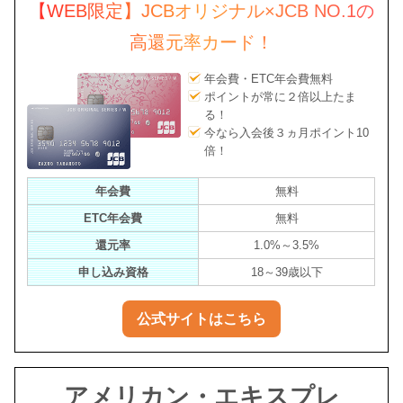
【WEB限定】JCBオリジナル×JCB NO.1の
高還元率カード！
年会費・ETC年会費無料
ポイントが常に２倍以上たま
る！
今なら入会後３ヵ月ポイント10
倍！
年会費
無料
ETC年会費
無料
還元率
1.0%～3.5%
申し込み資格
18～39歳以下
公式サイトはこちら
アメリカン・エキスプレ