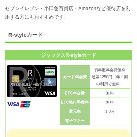
セブンイレブン・小田急百貨店・Amazonなど優待店を利
用する方にもおすすめです。
R-styleカード
ジャックスR-styleカード
初年度年会費無料
カード年会費
通常1250円（年１回
の利用で無料）
ETC年会費
無料
ETC発行手数料
無料
還元率
1.0%
電子マネー
—