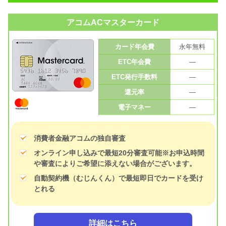
アコムACマスターカード
カード年会費
永年無料
ETC年会費
—
ETC発行手数料
—
還元率
—
電子マネー
—
消費者金融アコムの独自審査
オンライン申し込みで最短20分審査可能※お申込時間
や審査によりご希望に添えない場合がございます。
自動契約機（むじんくん）で最短即日でカードを受け
とれる
詳細はこちら