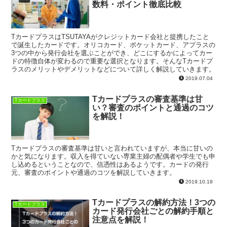
数料・ポイント徹底比較
TカードプラスはTSUTAYAがクレジットカード会社と提携したこと
で誕生したカードです。オリコカード、ポケットカード、アプラスの
3つの中から発行会社を選ぶことができ、どこにするかによってカー
ドの特徴自体が変わるので重要な選択となります。そんなTカードプ
ラスのメリットやデメリットなどについて詳しく解説していきます。
2019.07.04
Tカードプラスの審査基準は甘
Tカードプラス
い？審査のポイントと通過のコツ
を解説！
Tカードプラスの審査基準は甘いと言われていますが、本当に甘いの
かと気になります。収入を得ていない専業主婦の配偶者や学生でも申
し込めるということなので、信憑性はあるようです。カードの発行
元、審査のポイントや通過のコツを解説していきます。
2019.10.18
Tカードプラスの解約方法！3つの
Tカードプラス
カード発行会社ごとの解約手順と
注意点を解説！