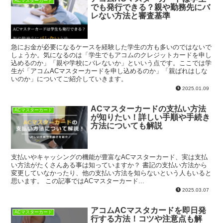
ACマスターカード
でも発行できる？親や勤務先にバ
レない方法と審査基準
急にお金が必要になるケースを経験した学生の方も多いのではないで
しょうか。気になるのは「学生でもアコムのクレジットカードを申し
込めるのか」「親や学校にバレないか」といいう点です。ここでは学
生が「アコムACマスターカードを申し込めるのか」「親ばれはしな
いのか」についてご紹介していきます。
2025.01.09
ACマスターカードの支払い方法
ACマスターカード
が知りたい！詳しい手順や手続き
方法についても解説
支払いやキャッシングの機能が豊富なACマスターカード、実は支払
い方法がたくさんある事は知っていますか？ 書記の支払い方法から
変更していなかったり、他の支払い方法を知らないという人もいると
思います。 この記事ではACマスターカード...
2025.03.07
アコムACマスタカードを即日発
ACマスターカード
行する方法！コツや注意点も解