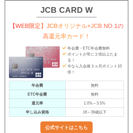
JCB CARD W
【WEB限定】JCBオリジナル×JCB NO.1の
高還元率カード！
年会費・ETC年会費無料
ポイントが常に２倍以上たま
る！
今なら入会後３ヵ月ポイント10
倍！
年会費
無料
ETC年会費
無料
還元率
1.0%～3.5%
申し込み資格
18～39歳以下
公式サイトはこちら