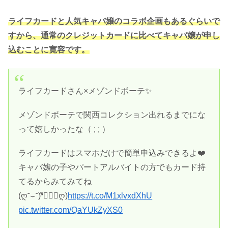
ライフカードと人気キャバ嬢のコラボ企画もあるぐらいで
すから、通常のクレジットカードに比べてキャバ嬢が申し
込むことに寛容です。
ライフカードさん×メゾンドボーテ✨
メゾンドボーテで関西コレクション出れるまでにな
って嬉しかったな（ ; ; ）
ライフカードはスマホだけで簡単申込みできるよ❤️
キャバ嬢の子やパートアルバイトの方でもカード持
てるからみてみてね
(ღ˘⌣˘)❛ั◡❛ัღ)
https://t.co/M1xlvxdXhU
pic.twitter.com/QaYUkZyXS0