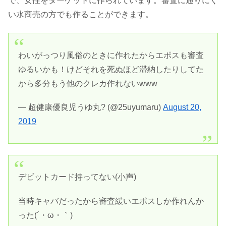
で、女性をターゲットに作られています。審査に通りにく
い水商売の方でも作ることができます。
わいがっつり風俗のときに作れたからエポスも審査
ゆるいかも！けどそれを死ぬほど滞納したりしてた
から多分もう他のクレカ作れないwww
— 超健康優良児うゆ丸? (@25uyumaru)
August 20,
2019
デビットカード持ってない(小声)
当時キャバだったから審査緩いエポスしか作れんか
った(´・ω・｀)