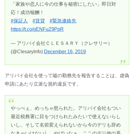
「家族や恋人に今の仕事を秘密にしたい」即日対
応！成功報酬！
#保証人
#賃貸
#緊急連絡先
https://t.co/gENFuZ9PpR
— アリバイ会社ＣＬＥＳＡＲＹ（クレサリー）
(@ClesaryInfo)
December 16, 2019
アリバイ会社を使って嘘の勤務先を報告することは、虚偽
申請にあたり立派な規約違反です。
やっべぇ、めっちゃ怒られた。アリバイ会社もつい
最近税務署に目をつけられたみたいで使えないらし
いし。そして名前変えられないから今のデリも辞め
なきゃいけないし。やばいなぁ。ここのデリ他の系