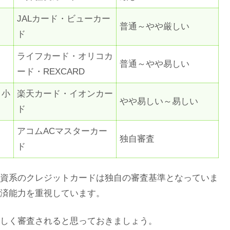
JALカード・ビューカー
普通～やや厳しい
ド
ライフカード・オリコカ
普通～やや易しい
ード・REXCARD
・小
楽天カード・イオンカー
やや易しい～易しい
ド
アコムACマスターカー
独自審査
ド
資系のクレジットカードは独自の審査基準となっていま
済能力を重視しています。
しく審査されると思っておきましょう。