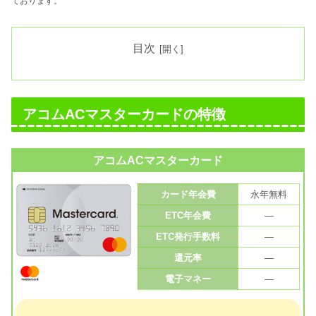
ております。
目次
アコムACマスターカードの特徴
アコムACマスターカード
カード年会費
永年無料
ETC年会費
—
ETC発行手数料
—
還元率
—
電子マネー
—