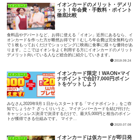
イオンカードのメリット・デメリ
イオンカード
ット！年会費・手数料・ポイント
徹底比較
食料品やデパートなど、お得に使える「イオン」近所にあるなら、イ
オンカードを作った方が断然お得です！むしろ年会費は完全無料なの
で１枚もっておくだけでショッピングに映画に食事に様々な優待があ
ります。ここではイオンをよく利用する方にイオンカードのメリット
デメリット向いている人など総合的に紹介していきます。
2019.09.24
イオンカード限定！WAON×マイ
イオンカード
ナポイントで合計7,000円ポイン
トをゲットしよう
みなさん2020年9月１日からスタートする「マイナポイント」をご存
知でしょうか？ ざっくりいうと、マイナンバーカードを結び付けた
キャッシュレス決済で決済するだけで、最大5,000円と相当のポイン
トが獲得できる仕組みです。 マイナ...
2020.07.08
イオンカードは仮カードが即日発
イオンカード