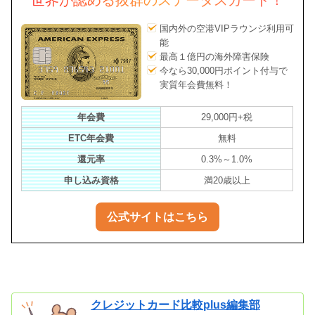
世界が認める抜群のステータスカード！
国内外の空港VIPラウンジ利用可
能
最高１億円の海外障害保険
今なら30,000円ポイント付与で
実質年会費無料！
年会費
29,000円+税
ETC年会費
無料
還元率
0.3%～1.0%
申し込み資格
満20歳以上
公式サイトはこちら
クレジットカード比較plus編集部