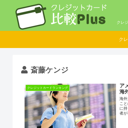
クレジ
クレ
斎藤ケンジ
ア
クレジットカードランキング
海
海外
こと
に持
者が