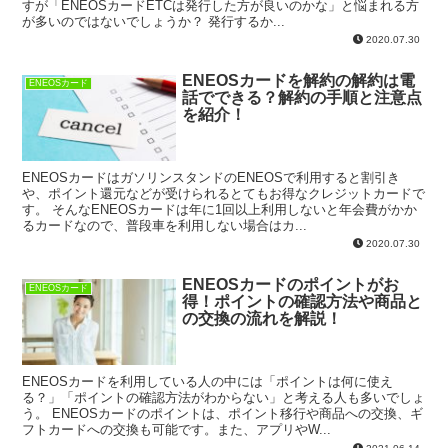
すが「ENEOSカードETCは発行した方が良いのかな」と悩まれる方
が多いのではないでしょうか？ 発行するか...
2020.07.30
ENEOSカードを解約の解約は電
ENEOSカード
話でできる？解約の手順と注意点
を紹介！
ENEOSカードはガソリンスタンドのENEOSで利用すると割引き
や、ポイント還元などが受けられるとてもお得なクレジットカードで
す。 そんなENEOSカードは年に1回以上利用しないと年会費がかか
るカードなので、普段車を利用しない場合はカ...
2020.07.30
ENEOSカードのポイントがお
ENEOSカード
得！ポイントの確認方法や商品と
の交換の流れを解説！
ENEOSカードを利用している人の中には「ポイントは何に使え
る？」「ポイントの確認方法がわからない」と考える人も多いでしょ
う。 ENEOSカードのポイントは、ポイント移行や商品への交換、ギ
フトカードへの交換も可能です。また、アプリやW...