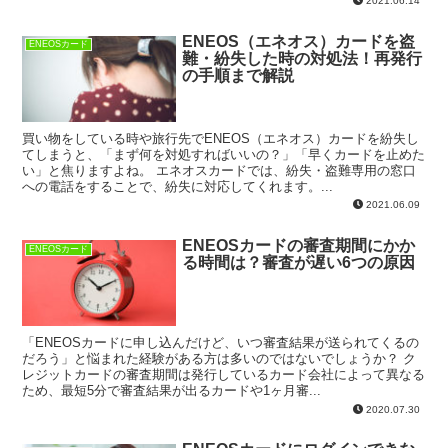
2021.06.14
ENEOS（エネオス）カードを盗
ENEOSカード
難・紛失した時の対処法！再発行
の手順まで解説
買い物をしている時や旅行先でENEOS（エネオス）カードを紛失し
てしまうと、「まず何を対処すればいいの？」「早くカードを止めた
い」と焦りますよね。 エネオスカードでは、紛失・盗難専用の窓口
への電話をすることで、紛失に対応してくれます。...
2021.06.09
ENEOSカードの審査期間にかか
ENEOSカード
る時間は？審査が遅い6つの原因
「ENEOSカードに申し込んだけど、いつ審査結果が送られてくるの
だろう」と悩まれた経験がある方は多いのではないでしょうか？ ク
レジットカードの審査期間は発行しているカード会社によって異なる
ため、最短5分で審査結果が出るカードや1ヶ月審...
2020.07.30