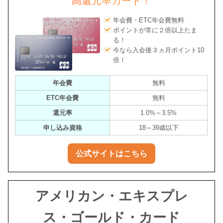
高還元率カード！
年会費・ETC年会費無料
ポイントが常に２倍以上たま
る！
今なら入会後３ヵ月ポイント10
倍！
年会費
無料
ETC年会費
無料
還元率
1.0%～3.5%
申し込み資格
18～39歳以下
公式サイトはこちら
アメリカン・エキスプレ
ス・ゴールド・カード