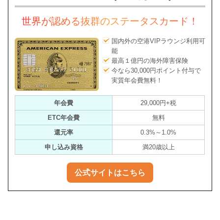
世界が認める抜群のステータスカード！
国内外の空港VIPラウンジ利用可
能
最高１億円の海外障害保険
今なら30,000円ポイント付与で
実質年会費無料！
年会費
29,000円+税
ETC年会費
無料
還元率
0.3%～1.0%
申し込み資格
満20歳以上
公式サイトはこちら