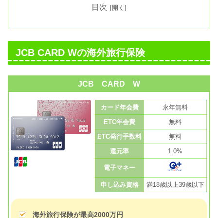
目次
JCB CARD Wの海外旅行保険
JCB CARD W
カード年会費
永年無料
ETC年会費
無料
ETC発行手数料
無料
還元率
1.0%
電子マネー
申し込み資格
満18歳以上39歳以下
海外旅行保険が最高2000万円