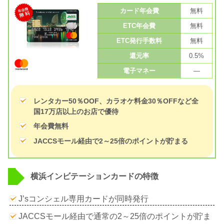
カード年会費
無料
ETC年会費
無料
ETC発行手数料
無料
還元率
0.5%
電子マネー
—
レンタカー50％OOF、カラオケ料金30％OFFなど全
国17万店以上のお店で優待
年会費無料
JACCSモール経由で2～25倍のポイントが貯まる
横浜インビテーションカードの特徴
J’sコンシェル専用カードが同時発行
JACCSモール経由で通常の2～25倍のポイントが貯ま