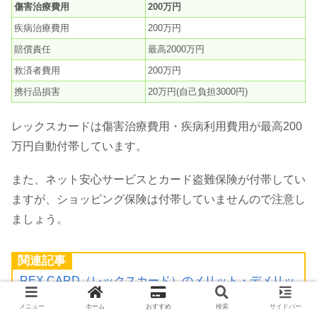
傷害治療費用
200万円
疾病治療費用
200万円
賠償責任
最高2000万円
救済者費用
200万円
携行品損害
20万円(自己負担3000円)
レックスカードは傷害治療費用・疾病利用費用が最高200
万円自動付帯しています。
また、ネット安心サービスとカード盗難保険が付帯してい
ますが、ショッピング保険は付帯していませんので注意し
ましょう。
関連記事
REX CARD（レックスカード）のメリット・デメリッ
ト！ETCカード・年会費・手数料・ポイント徹底比較
メニュー
ホーム
おすすめ
検索
サイドバー