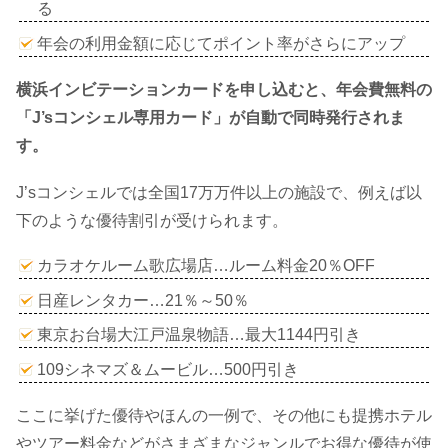
る
年会の利用金額に応じてポイント率がさらにアップ
横浜インビテーションカードを申し込むと、年会費無料の
「J’sコンシェル専用カード」が自動で同時発行されま
す。
J’sコンシェルでは全国17万万件以上の施設で、例えば以
下のような優待割引が受けられます。
カラオケルーム歌広場店…ルーム料金20％OFF
日産レンタカー…21％～50％
東京お台場大江戸温泉物語…最大1144円引き
109シネマズ＆ムービル…500円引き
ここに挙げた優待やほんの一例で、その他にも提携ホテル
やツアー料金などがさまざまなジャンルでお得な優待が使