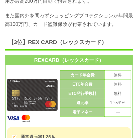
用が最高200万円自動で付帯されます。
また国内外を問わずショッピングプロテクションが年間最
高100万円、カード盗難保険が付帯されています。
【3位】REX CARD（レックスカード）
REXCARD（レックスカード）
カード年会費
無料
ETC年会費
無料
ETC発行手数料
無料
還元率
1.25％%
電子マネー
—
通常還元率1.25％