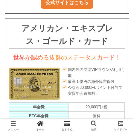
公式サイトはこちら
アメリカン・エキスプレ
ス・ゴールド・カード
世界が認める抜群のステータスカード！
国内外の空港VIPラウンジ利用可
能
最高１億円の海外障害保険
今なら30,000円ポイント付与で
実質年会費無料！
年会費
29,000円+税
ETC年会費
無料
還元率
0.3%～1.0%
メニュー
ホーム
おすすめ
検索
サイドバー
申し込み資格
満20歳以上