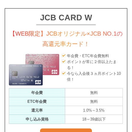
JCB CARD W
【WEB限定】JCBオリジナル×JCB NO.1の
高還元率カード！
年会費・ETC年会費無料
ポイントが常に２倍以上たま
る！
今なら入会後３ヵ月ポイント10
倍！
年会費
無料
ETC年会費
無料
還元率
1.0%～3.5%
申し込み資格
18～39歳以下