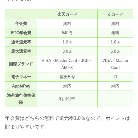
楽天カード
ｄカード
年会費
無料
無料
ETC年会費
540円
無料
通常還元率
1.0％
1.0％
最大還元率
3.0％
5.0％
VISA・Master Card・JCB・
VISA・Master
国際ブランド
AMEX
Card
電子マネー
楽天Edy
iD
ApplePay
対応
対応
海外旅行傷害保
利用付帯
—
険
年会費はどちらの無料で還元率1.0％なので、ポイントは
貯まりやすいです。