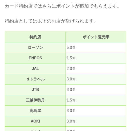
カード特約店ではさらにポイントが追加でもらえます。
特約店としては以下のお店が挙げられます。
特約店
ポイント還元率
ローソン
5.0％
ENEOS
1.5％
JAL
2.0％
ｄトラベル
3.0％
JTB
3.0％
三越伊勢丹
1.5％
高島屋
3.0％
AOKI
3.0％