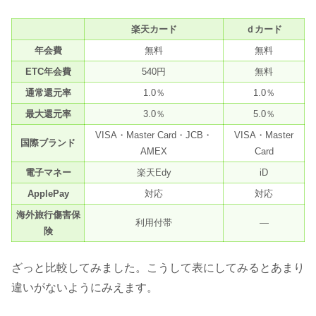
楽天カード
ｄカード
年会費
無料
無料
ETC年会費
540円
無料
通常還元率
1.0％
1.0％
最大還元率
3.0％
5.0％
VISA・Master Card・JCB・
VISA・Master
国際ブランド
AMEX
Card
電子マネー
楽天Edy
iD
ApplePay
対応
対応
海外旅行傷害保
利用付帯
—
険
ざっと比較してみました。こうして表にしてみるとあまり
違いがないようにみえます。