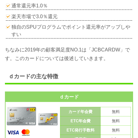
通常還元率1.0％
楽天市場で3.0％還元
独自のSPUプログラムでポイント還元率がアップしや
すい
ちなみに2019年の顧客満足度NO.1は「JCBCARDW」で
す。このカードについては後述していきます。
ｄカードの主な特徴
ｄカード
カード年会費
無料
ETC年会費
無料
ETC発行手数料
無料