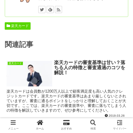
楽天カード
関連記事
楽天カードの審査基準は甘い？落
楽天カード
ちる人の特徴と審査通過のコツを
解説！
楽天カードは会員数が1200万人以上で顧客満足度も高い人気のクレ
ジットカードです。楽天カードの審査基準はあまり厳しくないとされ
ていますが、審査に通るポイントをしっかりと理解しておくことが大
切です。ここでは、楽天カードの審査規準や、審査に落ちてしまう人
の特徴を解説していきますので、ぜひ参考にしてください。
2019.03.26
楽天カードのポイントの還元率は
メニュー
ホーム
おすすめ
検索
サイドバー
楽天カード
何％？効率的にポイントを貯める