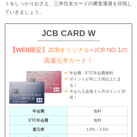
トをしっかりおさえ、三井住友カードの審査通過を目指し
ていきましょう。
JCB CARD W
【WEB限定】JCBオリジナル×JCB NO.1の
高還元率カード！
年会費・ETC年会費無料
ポイントが常に２倍以上たま
る！
今なら入会後３ヵ月ポイント10
倍！
年会費
無料
ETC年会費
無料
還元率
1.0%～3.5%