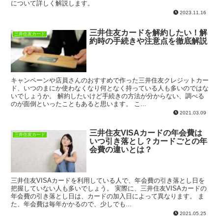
について詳しく解説します。
2023.11.16
三井住友カードを解約したい！解
三井住友カード
約時の手続きや注意点を徹底解説
キャンペーンや店員さんのおすすめで作った三井住友クレジットカー
ド、いつのまにか使わなくなり何となく持っている人も多いのではな
いでしょうか。 解約したいけど手続きの方法が分からない、調べる
のが面倒といったこともあると思います。 こ...
2021.03.09
三井住友VISAカードの年会費は
三井住友カード
いつ引き落とし？カードごとの年
会費の違いとは？
三井住友VISAカードを利用している人で、年会費の引き落とし日を
把握していない人も多いでしょう。 実際に、三井住友VISAカードの
年会費の引き落とし日は、カードの加入日によって異なります。 ま
た、年会費は毎年かかるので、少しでも...
2021.05.25