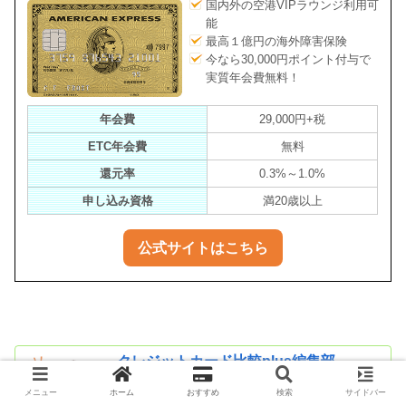
国内外の空港VIPラウンジ利用可
能
最高１億円の海外障害保険
今なら30,000円ポイント付与で
実質年会費無料！
年会費
29,000円+税
ETC年会費
無料
還元率
0.3%～1.0%
申し込み資格
満20歳以上
公式サイトはこちら
クレジットカード比較plus編集部
クレジットカードの比較研究をして皆さんに
メニュー
ホーム
おすすめ
検索
サイドバー
教える「おしクマ」ちゃん。