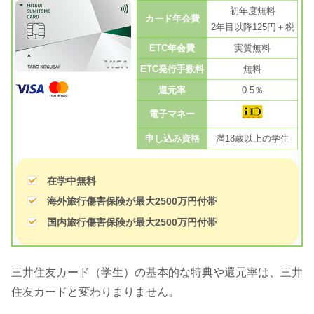
初年度無料
カード年会費
2年目以降125円＋税
ETC年会費
実質無料
ETC発行手数料
無料
還元率
0.5％
電子マネー
申し込み資格
満18歳以上の学生
在学中無料
海外旅行傷害保険が最大2500万円付帯
国内旅行傷害保険が最大2500万円付帯
三井住友カード（学生）の基本的な特典や還元率は、三井
住友カードと変わりまりません。