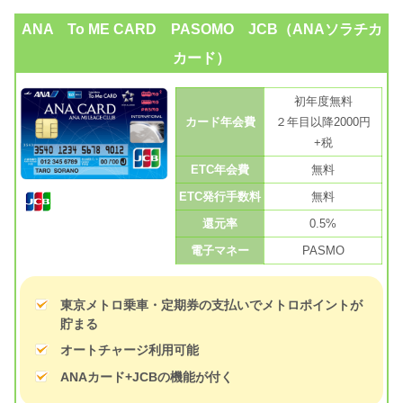
ANA To ME CARD PASOMO JCB（ANAソラチカ
カード）
初年度無料
カード年会費
２年目以降2000円
+税
ETC年会費
無料
ETC発行手数料
無料
還元率
0.5%
電子マネー
PASMO
東京メトロ乗車・定期券の支払いでメトロポイントが
貯まる
オートチャージ利用可能
ANAカード+JCBの機能が付く