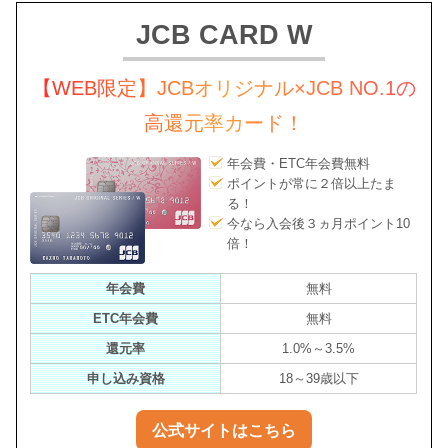
JCB CARD W
【WEB限定】JCBオリジナル×JCB NO.1の
高還元率カード！
年会費・ETC年会費無料
ポイントが常に２倍以上たま
る！
今なら入会後３ヵ月ポイント10
倍！
年会費
無料
ETC年会費
無料
還元率
1.0%～3.5%
申し込み資格
18～39歳以下
公式サイトはこちら