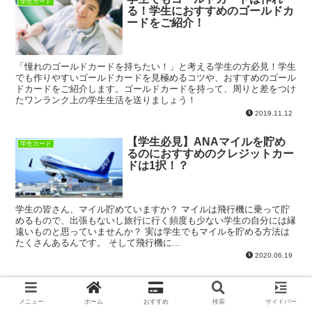
学生カード
る！学生におすすめのゴールドカ
ードをご紹介！
「憧れのゴールドカードを持ちたい！」と考える学生の方必見！学生
でも作りやすいゴールドカードを見極めるコツや、おすすめのゴール
ドカードをご紹介します。ゴールドカードを持って、周りと差をつけ
たワンランク上の学生生活を送りましょう！
2019.11.12
【学生必見】ANAマイルを貯め
学生カード
るのにおすすめのクレジットカー
ドは1択！？
学生の皆さん、マイル貯めていますか？ マイルは飛行機に乗って貯
めるもので、出張もないし旅行に行く頻度も少ない学生の自分には縁
遠いものと思っていませんか？ 実は学生でもマイルを貯める方法は
たくさんあるんです。 そして飛行機に...
2020.06.19
学生の海外旅行にクレジットカー
学生カード
ドが必要な理由とは？学生におす
メニュー
ホーム
おすすめ
検索
サイドバー
すめのカードと選び方