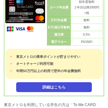
初年度無料
カード年会費
２年目以降2000円
+税
ETC年会費
無料
ETC発行手数料
無料
還元率
0.5%
電子マネー
PASMO
東京メトロの乗車ポイントが貯まりやすい
オートチャージ利用可能
年間50万円以上の利用で翌年の年会費無料
詳細はこちら
東京メトロを利用している学生の方は「To Me CARD