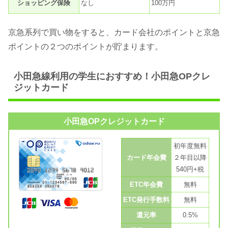
ショッピング保険
なし
100万円
京急系列で買い物をすると、カード会社のポイントと京急
ポイントの２つのポイントが貯まります。
小田急線利用の学生におすすめ！小田急OPクレ
ジットカード
小田急OPクレジットカード
初年度無料
カード年会費
２年目以降
540円+税
ETC年会費
無料
ETC発行手数料
無料
還元率
0.5%