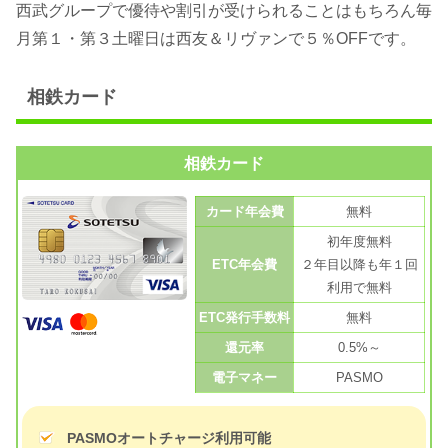
西武グループで優待や割引が受けられることはもちろん毎
月第１・第３土曜日は西友＆リヴァンで５％OFFです。
相鉄カード
相鉄カード
カード年会費
無料
初年度無料
ETC年会費
２年目以降も年１回
利用で無料
ETC発行手数料
無料
還元率
0.5%～
電子マネー
PASMO
PASMOオートチャージ利用可能