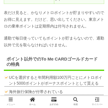
表だけ見ると、かなりメトロポイントが貯まりやすいので
お得に見えます。だけど、思い出してください。東京メト
ロの乗車ポイントは定期県内は付与されません。
通勤で毎日使っていてもポイントが貯まらないので、通勤
以外で元を取らなければいけません。
ポイント以外でのTo Me CARDゴールドカード
の特典
UCを選択すると年間利用額100万円ごとにメトロポイ
ント5000ポイントがボーナスポイントとして貰える
海外旅行保険が付帯されている
海外旅行保険で付帯されている額をみていきましょう。
メニュー
ホーム
おすすめ
検索
サイドバー