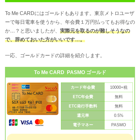
To Me CARDにはゴールドもあります。東京メトロユーザ
ーで毎日電車を使うから、年会費１万円払ってもお得なの
か…？と思いましたが、
実際元を取るのが難しそうなの
で、辞めておいた方がいいです…。
一応、ゴールドカードの詳細を紹介します。
To Me CARD PASMO ゴールド
カード年会費
10000+税
ETC年会費
無料
ETC発行手数料
無料
還元率
0.5%
電子マネー
PASMO