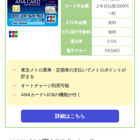
カード年会費
２年目以降2000円
+税
ETC年会費
無料
ETC発行手数料
無料
還元率
0.5%
電子マネー
PASMO
東京メトロ乗車・定期券の支払いでメトロポイントが
貯まる
オートチャージ利用可能
ANAカード+JCBの機能が付く
詳細はこちら