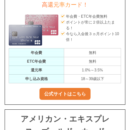
高還元率カード！
年会費・ETC年会費無料
ポイントが常に２倍以上たま
る！
今なら入会後３ヵ月ポイント10
倍！
年会費
無料
ETC年会費
無料
還元率
1.0%～3.5%
申し込み資格
18～39歳以下
公式サイトはこちら
アメリカン・エキスプレ