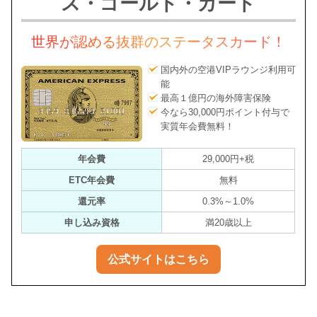
ス・ゴールド・カード
世界が認める抜群のステータスカード！
国内外の空港VIPラウンジ利用可
能
最高１億円の海外障害保険
今なら30,000円ポイント付与で
実質年会費無料！
年会費
29,000円+税
ETC年会費
無料
還元率
0.3%～1.0%
申し込み資格
満20歳以上
公式サイトはこちら