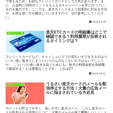
で使えるため、お得なクレジットカードとして人気があります。ま
た、入会時に5000ポイントをもらえるキャンペーンを常に行ってい
るのも魅力です。ここでは、楽天ポイントをより効果的に貯める方法
や、お得な使い方を解説していきますので、ぜひ参考にしてくださ
い。
2019.03.26
楽天ETCカードの明細書はどこで
楽天カード一覧
確認できる？利用履歴が反映され
るタイミングは？
クレジットカードなど、キャッシュレスでの支払いができるものはつ
いつい使い過ぎてしまうという人も少なくないのではないでしょう
か。 こういった使い過ぎを防ぐためにも、毎月の利用金額を明細書
で確認することは重要なことです。 これはET...
2019.03.11
うるさい楽天カードのメールを配
楽天カード一覧
信停止する方法！大量の広告メー
ルに悩まされている方必見
ポイントが貯まりやすく、使いやすい楽天カード。 しかし楽天カー
ドが批判される原因の１つに「大量のメールが来て鬱陶しい！！」と