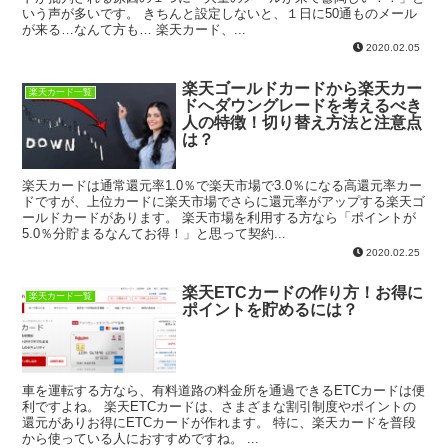
いう声が多いです。 きちんと設定しないと、１日に50通ものメール
が来る…なんて方も… 楽天カード、...
2020.02.05
楽天ゴールドカードから楽天カー
楽天カード一覧
ドへダウングレードを考えるべき
人の特徴！切り替え方法と注意点
は？
楽天カードは通常還元率1.0％で楽天市場で3.0％になる高還元率カー
ドですが、上位カードに楽天市場でさらに還元率がアップする楽天ゴ
ールドカードがあります。 楽天市場を利用する方なら「ポイントが
5.0％分貯まるなんてお得！」と思って契約...
2020.02.25
楽天ETCカードの作り方！お得に
楽天カード一覧
ポイントを貯めるには？
車を運転する方なら、有料道路の料金所を通過できるETCカードは便
利ですよね。 楽天ETCカードは、さまざまな割引制度やポイントの
還元がありお得にETCカードが作れます。 特に、楽天カードを普段
から使っている人におすすめですね。 ...