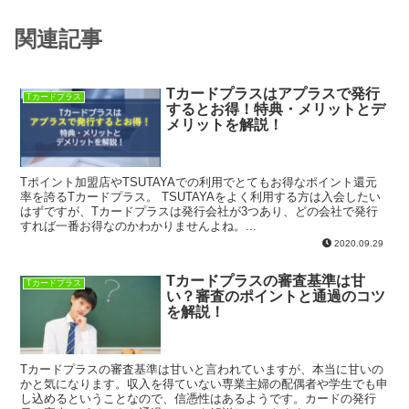
関連記事
Tカードプラスはアプラスで発行
Tカードプラス
するとお得！特典・メリットとデ
メリットを解説！
Tポイント加盟店やTSUTAYAでの利用でとてもお得なポイント還元
率を誇るTカードプラス。 TSUTAYAをよく利用する方は入会したい
はずですが、Tカードプラスは発行会社が3つあり、どの会社で発行
すれば一番お得なのかわかりませんよね。...
2020.09.29
Tカードプラスの審査基準は甘
Tカードプラス
い？審査のポイントと通過のコツ
を解説！
Tカードプラスの審査基準は甘いと言われていますが、本当に甘いの
かと気になります。収入を得ていない専業主婦の配偶者や学生でも申
し込めるということなので、信憑性はあるようです。カードの発行