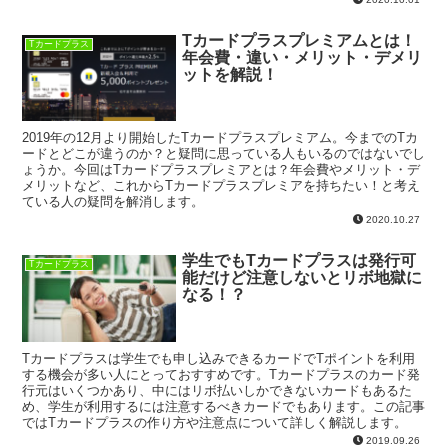
Tカードプラスプレミアムとは！
Tカードプラス
年会費・違い・メリット・デメリ
ットを解説！
2019年の12月より開始したTカードプラスプレミアム。今までのTカ
ードとどこが違うのか？と疑問に思っている人もいるのではないでし
ょうか。今回はTカードプラスプレミアとは？年会費やメリット・デ
メリットなど、これからTカードプラスプレミアを持ちたい！と考え
ている人の疑問を解消します。
2020.10.27
学生でもTカードプラスは発行可
Tカードプラス
能だけど注意しないとリボ地獄に
なる！？
Tカードプラスは学生でも申し込みできるカードでTポイントを利用
する機会が多い人にとっておすすめです。Tカードプラスのカード発
行元はいくつかあり、中にはリボ払いしかできないカードもあるた
め、学生が利用するには注意するべきカードでもあります。この記事
ではTカードプラスの作り方や注意点について詳しく解説します。
2019.09.26