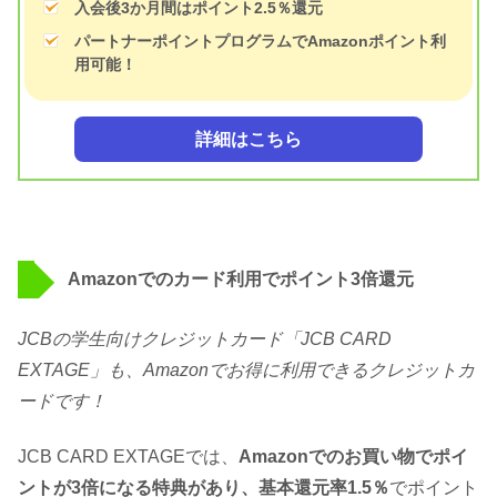
入会後3か月間はポイント2.5％還元
パートナーポイントプログラムでAmazonポイント利
用可能！
詳細はこちら
Amazonでのカード利用でポイント3倍還元
JCBの学生向けクレジットカード「JCB CARD
EXTAGE」も、Amazonでお得に利用できるクレジットカ
ードです！
JCB CARD EXTAGEでは、
Amazonでのお買い物でポイ
ントが3倍になる特典があり、基本還元率1.5％
でポイント