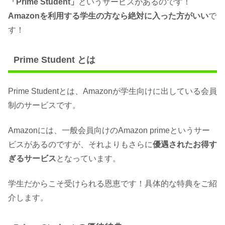
「Prime Student」
というサービスがあるのです！
Amazonを利用する学生の方なら絶対に入った方がいい
で
す！
Prime Student とは
Prime Studentとは、Amazonが学生向けに出している会員
制のサービスです。
Amazonには、一般会員向けのAmazon primeというサー
ビスがあるのですが、それよりもさらに
優遇されたお得す
ぎるサービス
となっています。
学生だからこそ受けられる恩恵です！具体的な特典をご紹
介します。