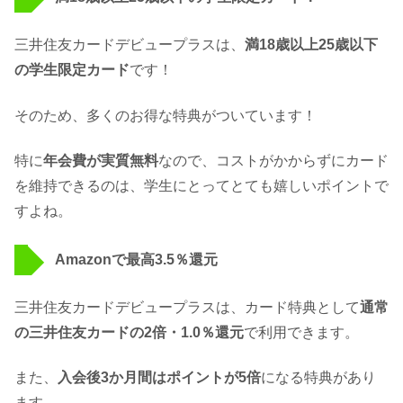
三井住友カードデビュープラスは、
満18歳以上25歳以下
の学生限定カード
です！
そのため、多くのお得な特典がついています！
特に
年会費が実質無料
なので、コストがかからずにカード
を維持できるのは、学生にとってとても嬉しいポイントで
すよね。
Amazonで最高3.5％還元
三井住友カードデビュープラスは、カード特典として
通常
の三井住友カードの2倍・1.0％還元
で利用できます。
また、
入会後3か月間はポイントが5倍
になる特典があり
ます。