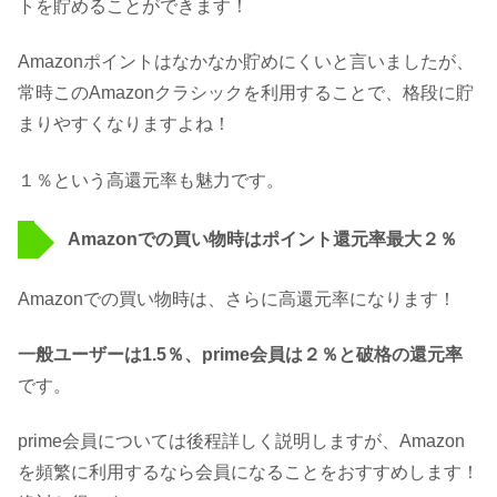
トを貯めることができます！
Amazonポイントはなかなか貯めにくいと言いましたが、
常時このAmazonクラシックを利用することで、格段に貯
まりやすくなりますよね！
１％という高還元率も魅力です。
Amazonでの買い物時はポイント還元率最大２％
Amazonでの買い物時は、さらに高還元率になります！
一般ユーザーは1.5％、prime会員は２％と破格の還元率
です。
prime会員については後程詳しく説明しますが、Amazon
を頻繁に利用するなら会員になることをおすすめします！