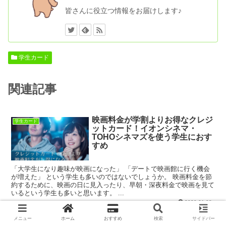
皆さんに役立つ情報をお届けします♪
学生カード
関連記事
映画料金が学割よりお得なクレジ
学生カード
ットカード！イオンシネマ・
TOHOシネマズを使う学生におす
すめ
「大学生になり趣味が映画になった」 「デートで映画館に行く機会
が増えた」 という学生も多いのではないでしょうか。 映画料金を節
約するために、映画の日に見入ったり、早朝・深夜料金で映画を見て
いるという学生も多いと思います。 ...
2020.01.08
メニュー
ホーム
おすすめ
検索
サイドバー
海外留学・海外旅行に行く学生は
学生カード