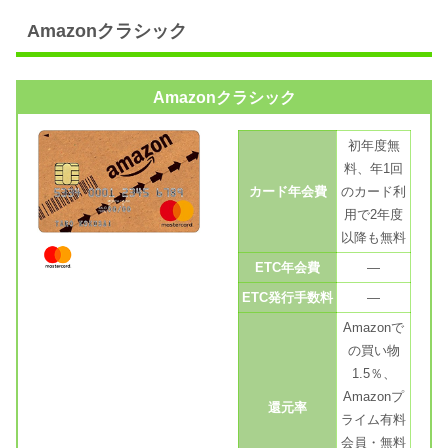
Amazonクラシック
Amazonクラシック
初年度無
料、年1回
カード年会費
のカード利
用で2年度
以降も無料
ETC年会費
—
ETC発行手数料
—
Amazonで
の買い物
1.5％、
Amazonプ
還元率
ライム有料
会員・無料