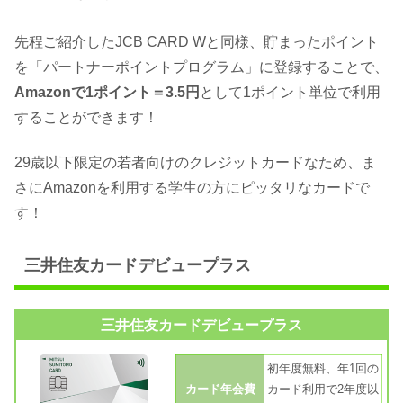
先程ご紹介したJCB CARD Wと同様、貯まったポイント
を「パートナーポイントプログラム」に登録することで、
Amazonで1ポイント＝3.5円
として1ポイント単位で利用
することができます！
29歳以下限定の若者向けのクレジットカードなため、ま
さにAmazonを利用する学生の方にピッタリなカードで
す！
三井住友カードデビュープラス
三井住友カードデビュープラス
初年度無料、年1回の
カード年会費
カード利用で2年度以