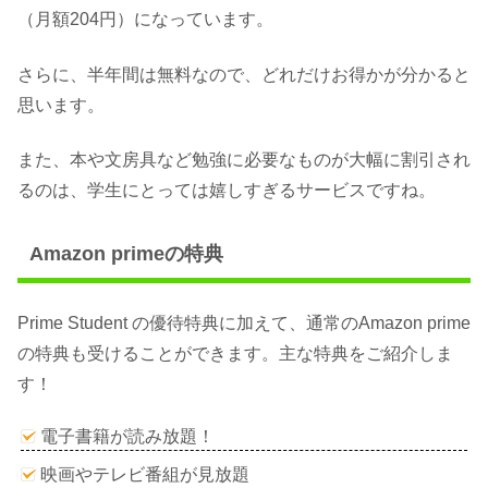
（月額204円）になっています。
さらに、半年間は無料なので、どれだけお得かが分かると
思います。
また、本や文房具など勉強に必要なものが大幅に割引され
るのは、学生にとっては嬉しすぎるサービスですね。
Amazon primeの特典
Prime Student の優待特典に加えて、通常のAmazon prime
の特典も受けることができます。主な特典をご紹介しま
す！
電子書籍が読み放題！
映画やテレビ番組が見放題