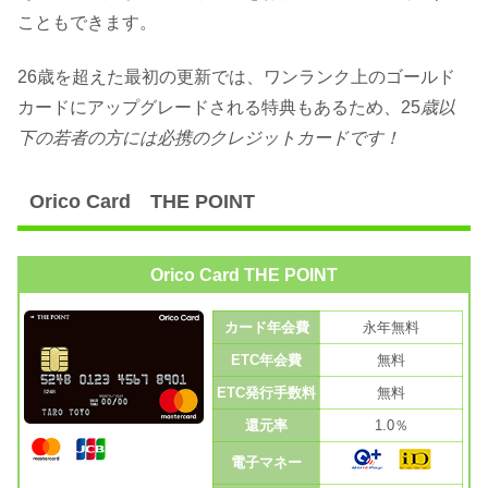
こともできます。
26歳を超えた最初の更新では、ワンランク上のゴールド
カードにアップグレードされる特典もあるため、25
歳以
下の若者の方には必携のクレジットカードです！
Orico Card THE POINT
Orico Card THE POINT
カード年会費
永年無料
ETC年会費
無料
ETC発行手数料
無料
還元率
1.0％
電子マネー