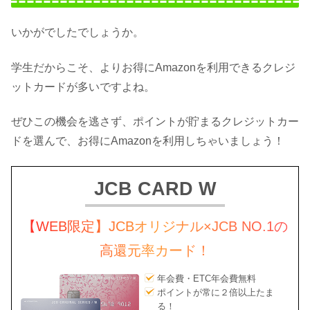
いかがでしたでしょうか。
学生だからこそ、よりお得にAmazonを利用できるクレジ
ットカードが多いですよね。
ぜひこの機会を逃さず、ポイントが貯まるクレジットカー
ドを選んで、お得にAmazonを利用しちゃいましょう！
JCB CARD W
【WEB限定】JCBオリジナル×JCB NO.1の
高還元率カード！
年会費・ETC年会費無料
ポイントが常に２倍以上たま
る！