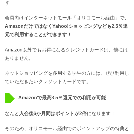
す！
会員向けインターネットモール「オリコモール経由」で、
AmazonだけではなくYahoo!ショッピングなども2.5％還
元で利用することができます！
Amazon以外でもお得になるクレジットカードは、他には
ありません。
ネットショッピングを多用する学生の方には、ぜひ利用し
ていただきたいクレジットカードです。
Amazonで最高3.5％還元での利用が可能
なんと
入会後6か月間はポイントが2倍
になります！
そのため、オリコモール経由でのポイントアップの特典と