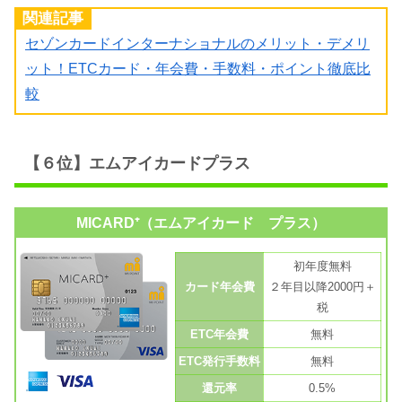
関連記事
セゾンカードインターナショナルのメリット・デメリ
ット！ETCカード・年会費・手数料・ポイント徹底比
較
【６位】エムアイカードプラス
MICARD⁺（エムアイカード プラス）
初年度無料
カード年会費
２年目以降2000円＋
税
ETC年会費
無料
ETC発行手数料
無料
還元率
0.5%