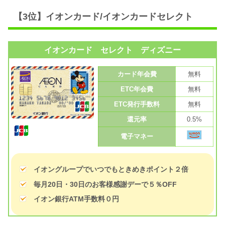
【3位】イオンカード/イオンカードセレクト
イオンカード セレクト ディズニー
カード年会費
無料
ETC年会費
無料
ETC発行手数料
無料
還元率
0.5%
電子マネー
イオングループでいつでもときめきポイント２倍
毎月20日・30日のお客様感謝デーで５％OFF
イオン銀行ATM手数料０円