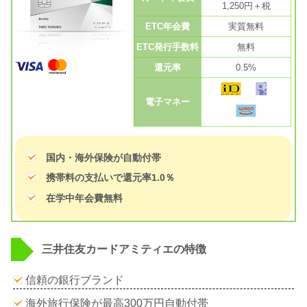
1,250円＋税
ETC年会費
実質無料
ETC発行手数料
無料
還元率
0.5%
電子マネー
国内・海外保険が自動付帯
携帯料の支払いで還元率1.0％
在学中年会費無料
三井住友カードアミティエの特徴
信頼の銀行ブランド
海外旅行保険が最高300万円自動付帯