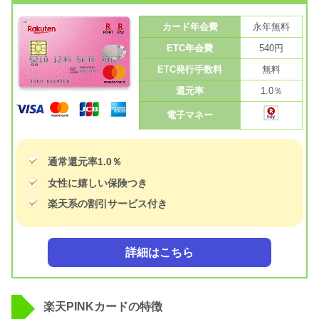
カード年会費
永年無料
ETC年会費
540円
ETC発行手数料
無料
還元率
1.0％
電子マネー
通常還元率1.0％
女性に嬉しい保険つき
楽天系の割引サービス付き
詳細はこちら
楽天PINKカードの特徴