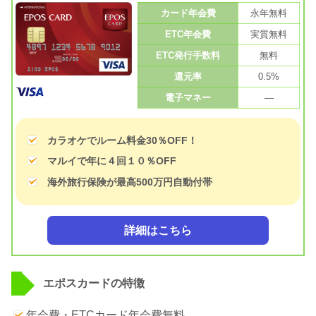
カード年会費
永年無料
ETC年会費
実質無料
ETC発行手数料
無料
還元率
0.5%
電子マネー
—
カラオケでルーム料金30％OFF！
マルイで年に４回１０％OFF
海外旅行保険が最高500万円自動付帯
詳細はこちら
エポスカードの特徴
年会費・ETCカード年会費無料