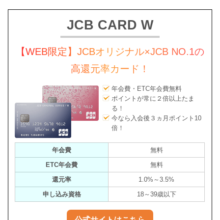
JCB CARD W
【WEB限定】JCBオリジナル×JCB NO.1の
高還元率カード！
年会費・ETC年会費無料
ポイントが常に２倍以上たま
る！
今なら入会後３ヵ月ポイント10
倍！
年会費
無料
ETC年会費
無料
還元率
1.0%～3.5%
申し込み資格
18～39歳以下
公式サイトはこちら