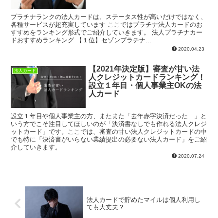
プラチナランクの法人カードは、ステータス性が高いだけではなく、
各種サービスが超充実しています ここではプラチナ法人カードのお
すすめをランキング形式でご紹介していきます。 法人プラチナカー
ドおすすめランキング 【１位】セゾンプラチナ...
2020.04.23
【2021年決定版】審査が甘い法
法人カード
人クレジットカードランキング！
設立１年目・個人事業主OKの法
人カード
設立１年目や個人事業主の方、またまた「去年赤字決済だった…」と
いう方でこそ注目してほしいのが「決済書なしでも作れる法人クレジ
ットカード」です。ここでは、審査の甘い法人クレジットカードの中
でも特に「決済書がいらない業績提出の必要ない法人カード」をご紹
介していきます。
2020.07.24
法人カードで貯めたマイルは個人利用し
ても大丈夫？