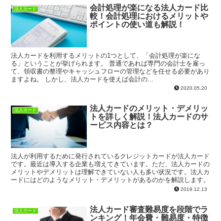
会計処理が楽になる法人カード比
法人カード
較！会計処理におけるメリットや
ポイントの使い道も解説！
法人カードを利用するメリットの1つとして、「会計処理が楽にな
る」ということが挙げられます。 普通であれば専門の会計士を雇っ
て、領収書の整理やキャッシュフローの管理などを任せる必要があり
ますよね。 しかし、法人カードを使えば会計の...
2020.05.20
法人カードのメリット・デメリッ
法人カード
トを詳しく解説！法人カードのサ
ービス内容とは？
法人が利用するために発行されているクレジットカードが法人カード
です。最近は導入する企業も増えてきています。ただ、法人カードの
メリットやデメリットは理解できていない人も多い状況です。法人カ
ードにはどのようなメリット・デメリットがあるのかを解説します。
2019.12.13
法人カード審査難易度を段階でラ
法人カード
ンキング！年会費・難易度・特徴