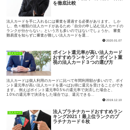
を徹底比較
法人カードを手に入れるには審査を通過する必要があります。 しか
し、色々種類の法人カードがあるため「自分の申し込む法人カードの
ランクが分からない」という方も多いのではないでしょうか。 審査
難易度を知らずに審査が難しい法人カードを選...
2020.01.07
ポイント還元率が高い法人カード
法人カード
おすすめランキング！ポイント重
視の法人カード３つの選び方
法人カードは個人利用のカードに比べて年間利用額が多いので、ポイ
ント還元率が高い法人カードを選べばお得に還元を受けることができ
ます。 例えばポイント還元率0.5％の還元率で決済した場合と、
1.0％の還元率で決済をした場合では、還元できる...
2019.12.10
法人プラチナカードおすすめラン
法人カード
キング2021！最上位ランクのプ
ラチナカード６枚