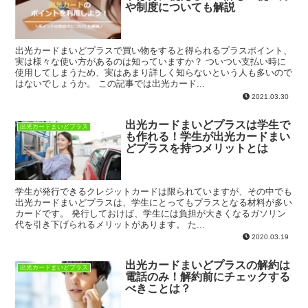
や制度についても解説
出光カードまいどプラスで買い物をすると得られるプラスポイント、
実は様々な使い方があるのは知っていますか？ ついつい支払い時に
使用してしまうため、実はあまり詳しく知らないという人も多いので
はないでしょうか。 この記事では出光カード...
2021.03.30
出光カードまいどプラスは学生で
出光カードまいどプラス
も作れる！学生が出光カードまい
どプラスを持つメリットとは
学生が発行できるクレジットカードは限られていますが、その中でも
出光カードまいどプラスは、学生にとってもプラスとなる材料が多い
カードです。 発行しておけば、学生には負担が大きくなるガソリン
代を引き下げられるメリットがあります。 た...
2020.03.19
出光カードまいどプラスの解約は
出光カードまいどプラス
電話のみ！解約前にチェックする
べきことは？