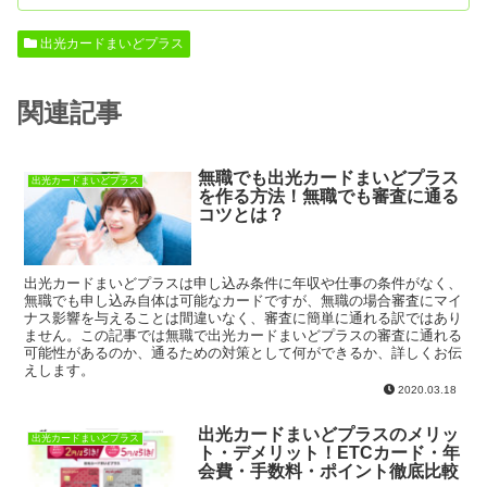
出光カードまいどプラス
関連記事
無職でも出光カードまいどプラス
出光カードまいどプラス
を作る方法！無職でも審査に通る
コツとは？
出光カードまいどプラスは申し込み条件に年収や仕事の条件がなく、
無職でも申し込み自体は可能なカードですが、無職の場合審査にマイ
ナス影響を与えることは間違いなく、審査に簡単に通れる訳ではあり
ません。この記事では無職で出光カードまいどプラスの審査に通れる
可能性があるのか、通るための対策として何ができるか、詳しくお伝
えします。
2020.03.18
出光カードまいどプラスのメリッ
出光カードまいどプラス
ト・デメリット！ETCカード・年
会費・手数料・ポイント徹底比較