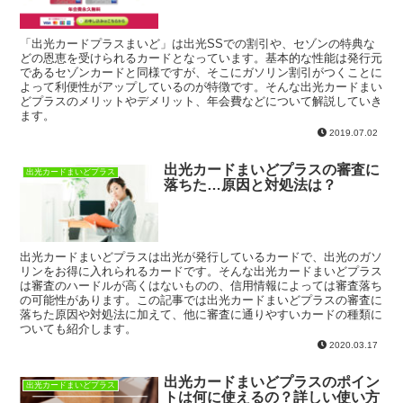
「出光カードプラスまいど」は出光SSでの割引や、セゾンの特典な
どの恩恵を受けられるカードとなっています。基本的な性能は発行元
であるセゾンカードと同様ですが、そこにガソリン割引がつくことに
よって利便性がアップしているのが特徴です。そんな出光カードまい
どプラスのメリットやデメリット、年会費などについて解説していき
ます。
2019.07.02
出光カードまいどプラスの審査に
出光カードまいどプラス
落ちた…原因と対処法は？
出光カードまいどプラスは出光が発行しているカードで、出光のガソ
リンをお得に入れられるカードです。そんな出光カードまいどプラス
は審査のハードルが高くはないものの、信用情報によっては審査落ち
の可能性があります。この記事では出光カードまいどプラスの審査に
落ちた原因や対処法に加えて、他に審査に通りやすいカードの種類に
ついても紹介します。
2020.03.17
出光カードまいどプラスのポイン
出光カードまいどプラス
トは何に使えるの？詳しい使い方