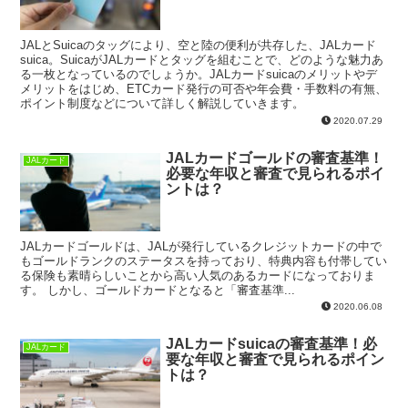
JALとSuicaのタッグにより、空と陸の便利が共存した、JALカード
suica。SuicaがJALカードとタッグを組むことで、どのような魅力あ
る一枚となっているのでしょうか。JALカードsuicaのメリットやデ
メリットをはじめ、ETCカード発行の可否や年会費・手数料の有無、
ポイント制度などについて詳しく解説していきます。
2020.07.29
JALカードゴールドの審査基準！
JALカード
必要な年収と審査で見られるポイ
ントは？
JALカードゴールドは、JALが発行しているクレジットカードの中で
もゴールドランクのステータスを持っており、特典内容も付帯してい
る保険も素晴らしいことから高い人気のあるカードになっておりま
す。 しかし、ゴールドカードとなると「審査基準...
2020.06.08
JALカードsuicaの審査基準！必
JALカード
要な年収と審査で見られるポイン
トは？