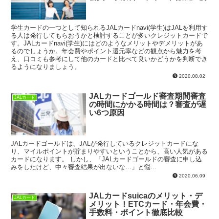
学生カードの一つとして知られるJALカードnavi(学生)はJALを利用す
る人は発行してもらおうかと検討することが多いクレジットカードで
す。JALカードnavi(学生)にはどのようなメリットやデメリットがあ
るのでしょうか。年会費やポイント還元率などの観点から魅力を考
え、口コミも参考にして他のカードと比べて良いかどうかを判断でき
るようになりましょう。
2020.08.02
JALカードゴールド審査期間審査
JALカード
の時間にかかる時間は？審査が遅
い6つ原因
JALカードゴールドは、JALが発行しているクレジットカードにな
り、マイルポイントが貯まりやすいということから、高い人気がある
カードになります。 しかし、「JALカードゴールドの審査に申し込
みをしたけど、中々審査結果が出ないな…」と悩...
2020.06.09
JALカードsuicaのメリット・デ
JALカード
メリット！ETCカード・年会費・
手数料・ポイント徹底比較