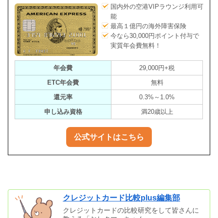
国内外の空港VIPラウンジ利用可
能
最高１億円の海外障害保険
今なら30,000円ポイント付与で
実質年会費無料！
年会費
29,000円+税
ETC年会費
無料
還元率
0.3%～1.0%
申し込み資格
満20歳以上
公式サイトはこちら
クレジットカード比較plus編集部
クレジットカードの比較研究をして皆さんに