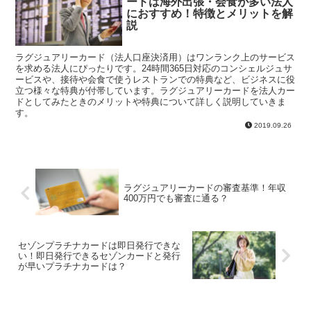
ードは海外出張・会食が多い法人
におすすめ！特徴とメリットを解
説
ラグジュアリーカード（法人口座決済用）はワンランク上のサービス
を求める法人にぴったりです。24時間365日対応のコンシェルジュサ
ービスや、接待や会食で使うレストランでの特典など、ビジネスに役
立つ様々な特典が付帯しています。ラグジュアリーカードを法人カー
ドとしてみたときのメリットや特典について詳しく説明していきま
す。
2019.09.26
ラグジュアリーカードの審査基準！年収
400万円でも審査に通る？
セゾンプラチナカードは即日発行できな
い！即日発行できるセゾンカードと発行
が早いプラチナカードは？