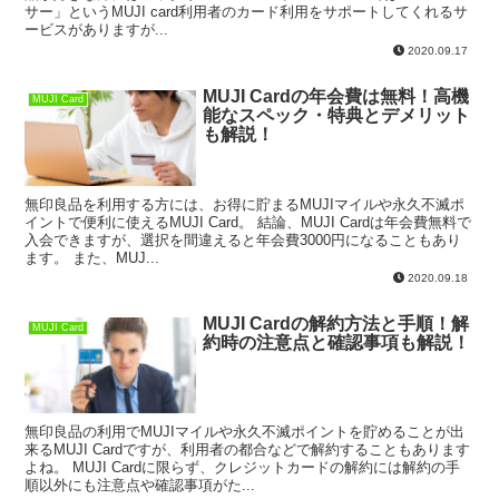
サー」というMUJI card利用者のカード利用をサポートしてくれるサ
ービスがありますが...
2020.09.17
MUJI Cardの年会費は無料！高機
MUJI Card
能なスペック・特典とデメリット
も解説！
無印良品を利用する方には、お得に貯まるMUJIマイルや永久不滅ポ
イントで便利に使えるMUJI Card。 結論、MUJI Cardは年会費無料で
入会できますが、選択を間違えると年会費3000円になることもあり
ます。 また、MUJ...
2020.09.18
MUJI Cardの解約方法と手順！解
MUJI Card
約時の注意点と確認事項も解説！
無印良品の利用でMUJIマイルや永久不滅ポイントを貯めることが出
来るMUJI Cardですが、利用者の都合などで解約することもあります
よね。 MUJI Cardに限らず、クレジットカードの解約には解約の手
順以外にも注意点や確認事項がた...