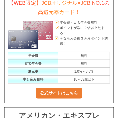
【WEB限定】JCBオリジナル×JCB NO.1の
高還元率カード！
年会費・ETC年会費無料
ポイントが常に２倍以上たま
る！
今なら入会後３ヵ月ポイント10
倍！
年会費
無料
ETC年会費
無料
還元率
1.0%～3.5%
申し込み資格
18～39歳以下
公式サイトはこちら
アメリカン・エキスプレ