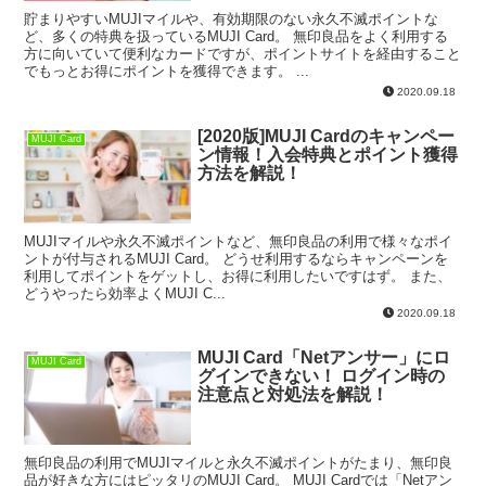
貯まりやすいMUJIマイルや、有効期限のない永久不滅ポイントな
ど、多くの特典を扱っているMUJI Card。 無印良品をよく利用する
方に向いていて便利なカードですが、ポイントサイトを経由すること
でもっとお得にポイントを獲得できます。 ...
2020.09.18
[2020版]MUJI Cardのキャンペー
MUJI Card
ン情報！入会特典とポイント獲得
方法を解説！
MUJIマイルや永久不滅ポイントなど、無印良品の利用で様々なポイ
ントが付与されるMUJI Card。 どうせ利用するならキャンペーンを
利用してポイントをゲットし、お得に利用したいですはず。 また、
どうやったら効率よくMUJI C...
2020.09.18
MUJI Card「Netアンサー」にロ
MUJI Card
グインできない！ ログイン時の
注意点と対処法を解説！
無印良品の利用でMUJIマイルと永久不滅ポイントがたまり、無印良
品が好きな方にはピッタリのMUJI Card。 MUJI Cardでは「Netアン