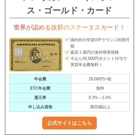
ス・ゴールド・カード
世界が認める抜群のステータスカード！
国内外の空港VIPラウンジ利用可
能
最高１億円の海外障害保険
今なら30,000円ポイント付与で
実質年会費無料！
年会費
29,000円+税
ETC年会費
無料
還元率
0.3%～1.0%
申し込み資格
満20歳以上
公式サイトはこちら