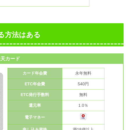
る方法はある
楽天カード
カード年会費
永年無料
ETC年会費
540円
ETC発行手数料
無料
還元率
1.0％
電子マネー
申し込み資格
満18歳以上