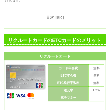
ております。
目次
リクルートカードのETCカードのメリット
リクルートカード
カード年会費
無料
ETC年会費
無料
ETC発行手数料
無料
還元率
1.2％
電子マネー
—