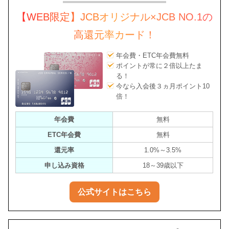
【WEB限定】JCBオリジナル×JCB NO.1の
高還元率カード！
年会費・ETC年会費無料
ポイントが常に２倍以上たま
る！
今なら入会後３ヵ月ポイント10
倍！
年会費
無料
ETC年会費
無料
還元率
1.0%～3.5%
申し込み資格
18～39歳以下
公式サイトはこちら