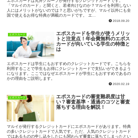
エポスカードは丸井グループが発行するクレジットカードです。
「マルイのカード」と聞くと、若者向けなのか？マルイを利用しない
人にはメリットがないのでは？と思いがちですが、マルイ以外にも全
国で使えるお得な特典が満載のカードです。 エ...
2018.09.20
エポスカードを学生が使うメリッ
エポスカード
トと注意点！年会費無料のエポス
カードが向いている学生の特徴と
は
エポスカードは学生にもおすすめのクレジットカードです。こちらを
利用することで学生もお得にクレジットカードで支払いができるよう
になります。ここではなぜエポスカードが学生にもおすすめであるの
かの理由をご説明します。
2020.02.19
エポスカードの審査難易度は甘
エポスカード
い？審査基準・通過のコツと審査
落ちする理由を解説！
マルイが発行するクレジットカードにエポスカードがあります。特典
の多いクレジットカードで人気です。ただ、人気のクレジットカード
ではあるものの申し込をしたにも関わらず審査に落ちてしまったとい