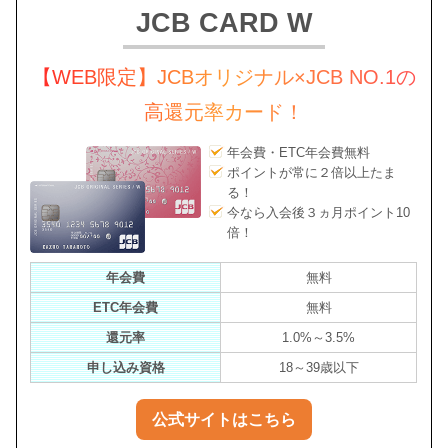
JCB CARD W
【WEB限定】JCBオリジナル×JCB NO.1の
高還元率カード！
年会費・ETC年会費無料
ポイントが常に２倍以上たま
る！
今なら入会後３ヵ月ポイント10
倍！
年会費
無料
ETC年会費
無料
還元率
1.0%～3.5%
申し込み資格
18～39歳以下
公式サイトはこちら