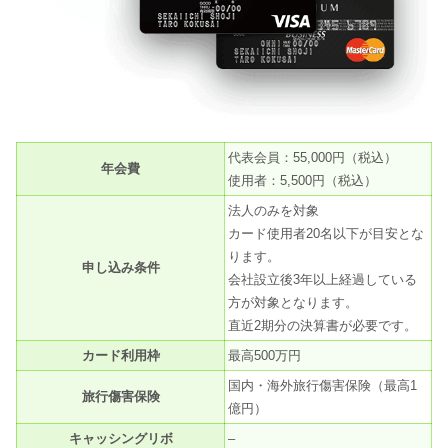
代表会員：55,000円（税込）
年会費
使用者：5,500円（税込）
法人のみを対象
カード使用者20名以下が目安とな
ります。
申し込み条件
会社設立後3年以上経過している
方が対象となります。
直近2期分の決算書が必要です。
カード利用枠
最高500万円
国内・海外旅行傷害保険（最高1
旅行傷害保険
億円）
キャッシングリボ
–