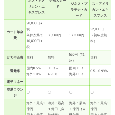
ネス・アメ
ナ法人カー
ジネス・プ
ス・アメリ
リカン・エ
ド
ラチナ・カ
カン・エキ
キスプレス
ード
スプレス
20,000円＋
税
22,000円
カード年会
条件次第で
30,000円
130,000円
（初年度無
費
10,000円＋
料）
税
550円（税
ETC年会費
無料
無料
無料
込）
国内0.5％
0.5％～
国内0.5％
還元率
0.5～0.99%
海外1.0％
4.25％
海外1.0％
電子マネー
–
–
–
–
空港ラウン
〇
〇
〇
〇
ジ
海外：最高1
海外：最高
海外：最高
海外：最高1
億円
１億円（自
１億円（自
億円
国内：最高
動付帯）
動付帯）
国内：最高