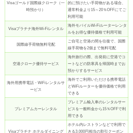
Visaゴールド国際線クローク（一
的に預けたい手荷物がある場合、
時預かり）
通常料金より15～20％OFFにてご
利用可能
海外モバイルWi-Fiルーターレンタ
Visaプラチナ海外Wi-Fiレンタル
ルをお得な優待価格で利用可能
ご自宅と空港の間を往復で、国際
国際線手荷物無料宅配
線手荷物を2個まで無料宅配
海外旅行の際、出発前に空港でコ
空港クローク優待サービス
ートなどの防寒具を帰国時までお
預かりするサービス
海外でご利用いただける携帯電話
海外用携帯電話・WiFiレンタルサ
とWiFiルーターを優待価格で利用
ービス
できる
プレミアム輸入車のレンタルサー
プレミアムカーレンタル
ビスを一般料金から15％OFFで利
用できる
ホテル内レストランなどで利用で
Visaプラチナ ホテルダイニング
きる3,000円相当の割引クーポン