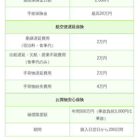
通院保険金日額
2,000円
手術保険金
最高20万円
航空便遅延保険
乗継遅延費用
2万円
（宿泊料・食事代）
出航遅延・欠航・搭乗不能費用
2万円
（食事代のみ）
手荷物遅延費用
2万円
手荷物紛失費用
4万円
お買物安心保険
年間500万円（事故負担3,000円/1
補償限度額
事故）
期間
購入日翌日から200日間