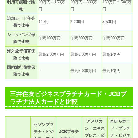
利用可能額で比
20万円～150万
20万円～300万
150万円〜500万
較
円
円
円
追加カード年会
440円
2,200円
5,500円
費で比較
ショッピング保
年間100万円
年間300万円
年間500万円
険で比較
海外旅行傷害保
最高2,000万円
最高5,000万円
最高1億円
険で比較
国内旅行傷害保
–
最高5,000万円
最高1億円
険で比較
三井住友ビジネスプラチナカード・JCBプ
ラチナ法人カードと比較
アメリカ
MUFGカー
セゾンプラ
ン・エキス
ド・プラチ
チナ・ビジ
JCBプラチ
プレス・ビ
ナ・ビジネ