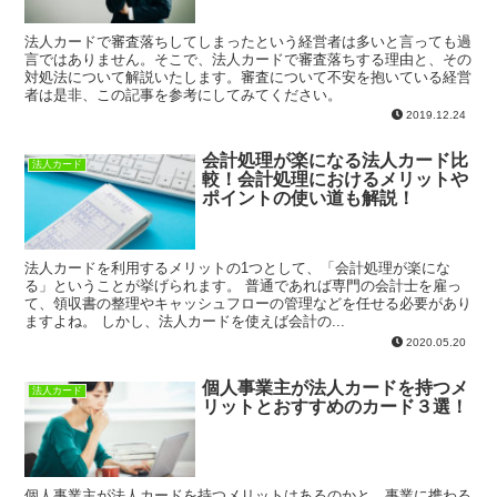
法人カードで審査落ちしてしまったという経営者は多いと言っても過
言ではありません。そこで、法人カードで審査落ちする理由と、その
対処法について解説いたします。審査について不安を抱いている経営
者は是非、この記事を参考にしてみてください。
2019.12.24
会計処理が楽になる法人カード比
法人カード
較！会計処理におけるメリットや
ポイントの使い道も解説！
法人カードを利用するメリットの1つとして、「会計処理が楽にな
る」ということが挙げられます。 普通であれば専門の会計士を雇っ
て、領収書の整理やキャッシュフローの管理などを任せる必要があり
ますよね。 しかし、法人カードを使えば会計の...
2020.05.20
個人事業主が法人カードを持つメ
法人カード
リットとおすすめのカード３選！
個人事業主が法人カードを持つメリットはあるのかと、事業に携わる