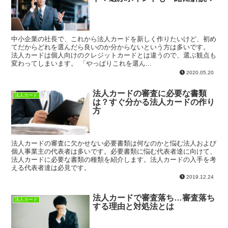
中小企業の社長で、これから法人カードを新しく作りたいけど、初め
てだからどれを選んだら良いのか分からないという方は多いです。
法人カードは個人向けのクレジットカードとは違うので、選ぶ観点も
変わってしまいます。 「やっぱりこれを選ん...
2020.05.20
法人カードの審査に必要な書類
法人カード
は？すぐ分かる法人カードの作り
方
法人カードの審査に欠かせない必要書類は何なのかと悩む法人および
個人事業主の代表者は多いです。必要書類に悩む代表者達に向けて、
法人カードに必要な書類の種類を紹介します。法人カードの入手を考
える代表者達は必見です。
2019.12.24
法人カードで審査落ち…審査落ち
法人カード
する理由と対処法とは