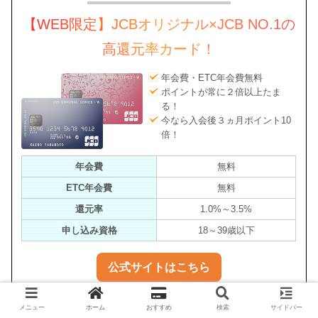
【WEB限定】JCBオリジナル×JCB NO.1の
高還元率カード！
年会費・ETC年会費無料
ポイントが常に２倍以上たま
る！
今なら入会後３ヵ月ポイント10
倍！
年会費
無料
ETC年会費
無料
還元率
1.0%～3.5%
申し込み資格
18～39歳以下
公式サイトはこちら
メニュー
ホーム
おすすめ
検索
サイドバー