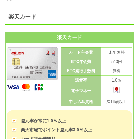
楽天カード
楽天カード
カード年会費
永年無料
ETC年会費
540円
ETC発行手数料
無料
還元率
1.0％
電子マネー
申し込み資格
満18歳以上
還元率が常に1.0％以上
楽天市場でポイント還元率3.0％以上
カード年会費無料