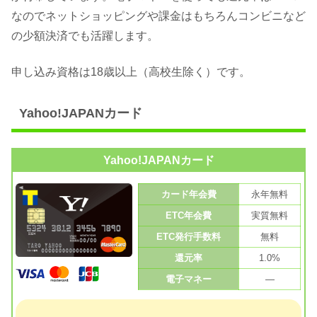
なのでネットショッピングや課金はもちろんコンビニなど
の少額決済でも活躍します。
申し込み資格は18歳以上（高校生除く）です。
Yahoo!JAPANカード
Yahoo!JAPANカード
カード年会費
永年無料
ETC年会費
実質無料
ETC発行手数料
無料
還元率
1.0%
電子マネー
—