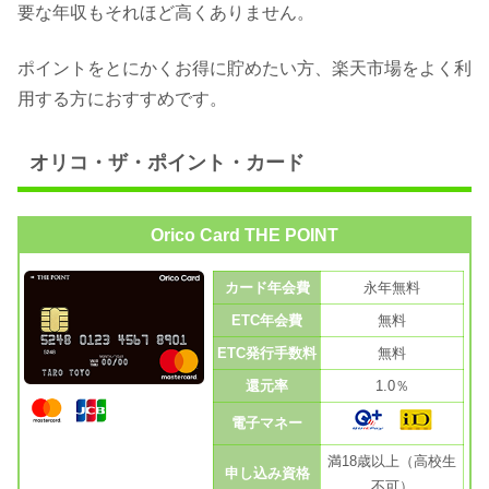
要な年収もそれほど高くありません。
ポイントをとにかくお得に貯めたい方、楽天市場をよく利
用する方におすすめです。
オリコ・ザ・ポイント・カード
Orico Card THE POINT
カード年会費
永年無料
ETC年会費
無料
ETC発行手数料
無料
還元率
1.0％
電子マネー
満18歳以上（高校生
申し込み資格
不可）