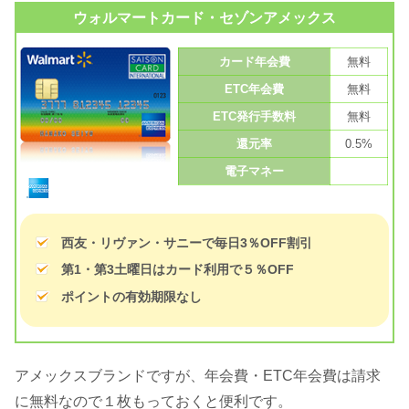
ウォルマートカード・セゾンアメックス
カード年会費
無料
ETC年会費
無料
ETC発行手数料
無料
還元率
0.5%
電子マネー
西友・リヴァン・サニーで毎日3％OFF割引
第1・第3土曜日はカード利用で５％OFF
ポイントの有効期限なし
アメックスブランドですが、年会費・ETC年会費は請求
に無料なので１枚もっておくと便利です。