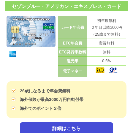
セゾンブルー・アメリカン・エキスプレス・カード
初年度無料
カード年会費
２年目以降3000円
（25歳まで無料）
ETC年会費
実質無料
ETC発行手数料
無料
還元率
0.5%
電子マネー
26歳になるまで年会費無料
海外保険が最高3000万円自動付帯
海外でのポイント２倍
詳細はこちら