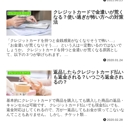
2021.06.25
クレジットカードで金遣いが荒く
クレジットカード
なる？使い過ぎが怖い方への対策
法
「クレジットカードを持つと金銭感覚がなくなりそうで怖い…」
「お金遣いが荒くなりそう…」 という人は一定数いるのではないで
しょうか。 クレジットカードを持つと金遣いが荒くなる原因とし
て、以下の３つが挙げられます。 ...
2020.01.24
返品したらクレジットカード払い
クレジットカード
も返金される？いつごろ返金され
るの？
基本的にクレジットカードで商品を購入しても購入した商品の返品・
キャンセルは可能です。 クレジットカード払いでも現金払いでも、
返金対応はしてくれるので、万が一返品してもお金が戻ってこないな
んてこともありません。 しかし、チケット類...
2020.02.28