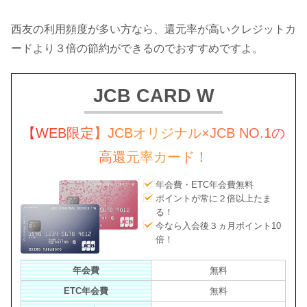
西友の利用頻度が多い方なら、還元率が高いクレジットカ
ードより３倍の節約ができるのでおすすめですよ。
JCB CARD W
【WEB限定】JCBオリジナル×JCB NO.1の
高還元率カード！
年会費・ETC年会費無料
ポイントが常に２倍以上たま
る！
今なら入会後３ヵ月ポイント10
倍！
年会費
無料
ETC年会費
無料