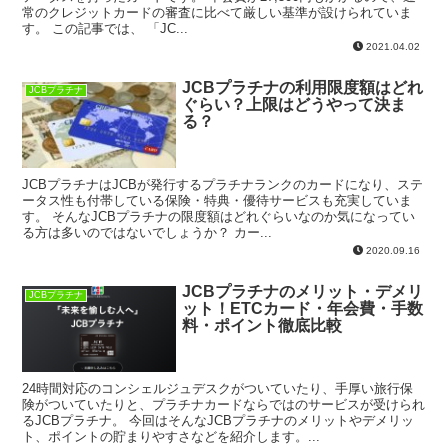
常のクレジットカードの審査に比べて厳しい基準が設けられていま
す。 この記事では、 「JC...
2021.04.02
JCBプラチナの利用限度額はどれ
JCBプラチナ
ぐらい？上限はどうやって決ま
る？
JCBプラチナはJCBが発行するプラチナランクのカードになり、ステ
ータス性も付帯している保険・特典・優待サービスも充実していま
す。 そんなJCBプラチナの限度額はどれぐらいなのか気になってい
る方は多いのではないでしょうか？ カー...
2020.09.16
JCBプラチナのメリット・デメリ
JCBプラチナ
ット！ETCカード・年会費・手数
料・ポイント徹底比較
24時間対応のコンシェルジュデスクがついていたり、手厚い旅行保
険がついていたりと、プラチナカードならではのサービスが受けられ
るJCBプラチナ。 今回はそんなJCBプラチナのメリットやデメリッ
ト、ポイントの貯まりやすさなどを紹介します。...