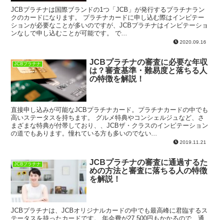
JCBプラチナは国際ブランドの1つ「JCB」が発行するプラチナラン
クのカードになります。 プラチナカードに申し込む際はインビテー
ションが必要なことが多いのですが、JCBプラチナはインビテーショ
ンなしで申し込むことが可能です。 で...
2020.09.16
JCBプラチナの審査に必要な年収
JCBプラチナ
は？審査基準・難易度と落ちる人
の特徴を解説！
直接申し込みが可能なJCBプラチナカード。プラチナカードの中でも
高いステータスを持ちます。 グルメ特典やコンシェルジュなど、さ
まざまな特典が付帯しており、、JCBザ・クラスのインビテーション
の道でもあります。憧れている方も多いのでない...
2019.11.21
JCBプラチナの審査に通過するた
JCBプラチナ
めの方法と審査に落ちる人の特徴
を解説！
JCBプラチナは、JCBオリジナルカードの中でも最高峰に君臨するス
テータスを持ったカードです。 年会費が27,500円もかかるので、通