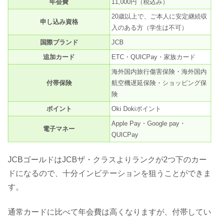
年会費
11,000円（税込み）
20歳以上で、ご本人に安定継続収
申し込み資格
入のある方（学生は不可）
国際ブランド
JCB
追加カード
ETC・QUICPay・家族カード
海外国内旅行傷害保険・海外国内
付帯保険
航空機遅延保険・ショッピング保
険
ポイント
Oki Dokiポイント
Apple Pay・Google pay・
電子マネー
QUICPay
JCBゴールドはJCBザ・クラスよりランクが2つ下のカー
ドになるので、十分インビテーションを狙うことができま
す。
通常カードに比べて年会費は高くなりますが、付帯してい