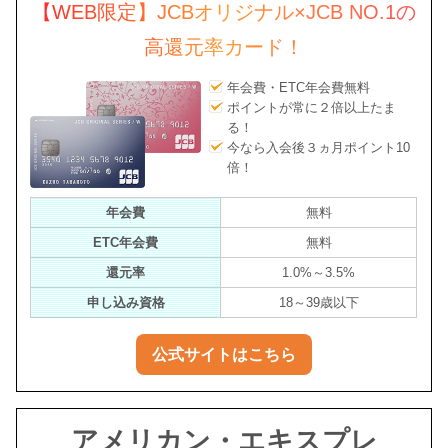
【WEB限定】JCBオリジナル×JCB NO.1の
高還元率カード！
年会費・ETC年会費無料
ポイントが常に２倍以上たま
る！
今なら入会後３ヵ月ポイント10
倍！
年会費
無料
ETC年会費
無料
還元率
1.0%～3.5%
申し込み資格
18～39歳以下
公式サイトはこちら
アメリカン・エキスプレ