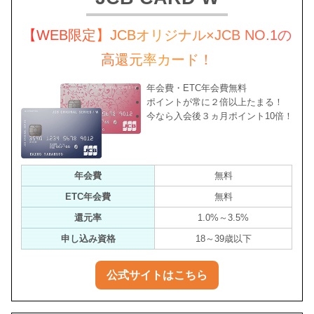
【WEB限定】JCBオリジナル×JCB NO.1の
高還元率カード！
年会費・ETC年会費無料
ポイントが常に２倍以上たまる！
今なら入会後３ヵ月ポイント10倍！
年会費
無料
ETC年会費
無料
還元率
1.0%～3.5%
申し込み資格
18～39歳以下
公式サイトはこちら