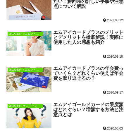
たい！解約時の詳しい手順や注意
点について解説
2021.03.12
エムアイカードプラスのメリット
MICARD+（エムアイカードプラス）
とデメリットを徹底解説！実際に
使用した人の感想も紹介
2020.09.18
エムアイカードプラスの年会費っ
MICARD+（エムアイカードプラス）
ていくら？どれくらい使えば年会
費を取り返せるの？
2020.09.17
エムアイゴールドカードの限度額
MICARD（エムアイカード）
はどれぐらい？増額する方法と注
意点とは
2020.08.03