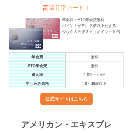
高還元率カード！
年会費・ETC年会費無料
ポイントが常に２倍以上たまる！
今なら入会後３ヵ月ポイント10倍！
年会費
無料
ETC年会費
無料
還元率
1.0%～3.5%
申し込み資格
18～39歳以下
公式サイトはこちら
アメリカン・エキスプレ