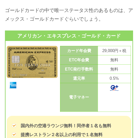
ゴールドカードの中で唯一ステータス性のあるものは、ア
メックス・ゴールドカードぐらいでしょう。
アメリカン・エキスプレス・ゴールド・カード
カード年会費
29,000円＋税
ETC年会費
無料
ETC発行手数料
無料
還元率
0.5%
電子マネー
国内外の空港ラウンジ無料！同伴者１名も無料
提携レストラン２名以上の利用で１名無料