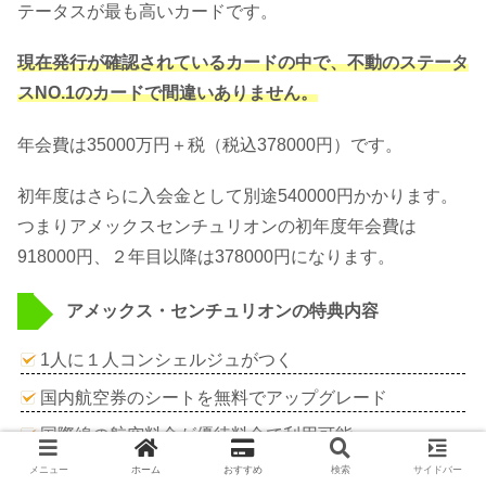
テータスが最も高いカードです。
現在発行が確認されているカードの中で、不動のステータ
スNO.1のカードで間違いありません。
年会費は35000万円＋税（税込378000円）です。
初年度はさらに入会金として別途540000円かかります。
つまりアメックスセンチュリオンの初年度年会費は
918000円、２年目以降は378000円になります。
アメックス・センチュリオンの特典内容
1人に１人コンシェルジュがつく
国内航空券のシートを無料でアップグレード
国際線の航空料金が優待料金で利用可能
空港までの無料送迎
メニュー
ホーム
おすすめ
検索
サイドバー